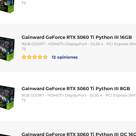
Ti)
Gainward GeForce RTX 5060 Ti Python III 16GB
16GB GDDR7 - HDMI/Tri DisplayPort - DLSS 4 - PCI Express (
Ti)
12 opiniones
Gainward GeForce RTX 5060 Ti Python III 8GB
8GB GDDR7 - HDMI/Tri DisplayPort - DLSS 4 - PCI Express (N
Ti)
Gainward GeForce RTX 5060 Ti Python III OC 16