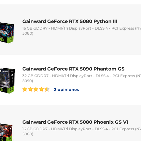
Gainward GeForce RTX 5080 Python III
16 GB GDDR7 - HDMI/Tri DisplayPort - DLSS 4 - PCI Express (
5080)
Gainward GeForce RTX 5090 Phantom GS
32 GB GDDR7 - HDMI/Tri DisplayPort - DLSS 4 - PCI Express (
5090)
2 opiniones
Gainward GeForce RTX 5080 Phoenix GS V1
16 GB GDDR7 - HDMI/Tri DisplayPort - DLSS 4 - PCI Express (
5080)