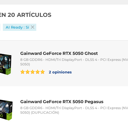
EN 20 ARTÍCULOS
AI Ready : Sí
Gainward GeForce RTX 5050 Ghost
8 GB GDDR6 - HDMI/Tri DisplayPort - DLSS 4 - PCI Express (
5050)
2 opiniones
Gainward GeForce RTX 5050 Pegasus
8 GB GDDR6 - HDMI/Tri DisplayPort - DLSS 4 - PCI Express (
5050) (DUPLICACIÓN)