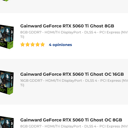
Gainward GeForce RTX 5060 Ti Ghost 8GB
8GB GDDR7 - HDMI/Tri DisplayPort - DLSS 4 - PCI Express (N
Ti)
4 opiniones
Gainward GeForce RTX 5060 Ti Ghost OC 16GB
16GB GDDR7 - HDMI/Tri DisplayPort - DLSS 4 - PCI Express (
Ti)
Gainward GeForce RTX 5060 Ti Ghost OC 8GB
8GB GDDR7 - HDMI/Tri DisplayPort - DLSS 4 - PCI Express (N