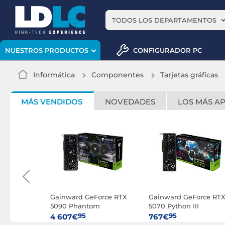
TODOS LOS DEPARTAMENTOS
CONFIGURADOR PC
NUESTROS PRODUCTOS
Informática
Componentes
Tarjetas gráficas
MÁS VENDIDOS
NOVEDADES
LOS MÁS A
orce RTX
Gainward GeForce RTX
Gainward GeForce RT
I
5090 Phantom
5070 Python III
95
95
4 607€
767€