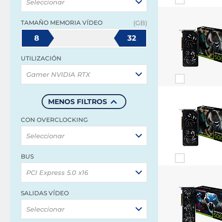
Seleccionar
TAMAÑO MEMORIA VÍDEO
(GB)
8
32
UTILIZACIÓN
Gamer NVIDIA RTX
MENOS FILTROS
CON OVERCLOCKING
Seleccionar
BUS
PCI Express 5.0 x16
SALIDAS VÍDEO
Seleccionar