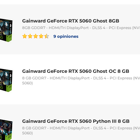
Gainward GeForce RTX 5060 Ghost 8GB
8GB GDDR7 - HDMI/Tri DisplayPort - DLSS 4 - PCI Express (N
9 opiniones
Gainward GeForce RTX 5060 Ghost OC 8 GB
8 GB GDDR7 - HDMI/Tri DisplayPort - DLSS 4 - PCI Express (
5060)
Gainward GeForce RTX 5060 Python III 8 GB
8 GB GDDR7 - HDMI/Tri DisplayPort - DLSS 4 - PCI Express (
5060)