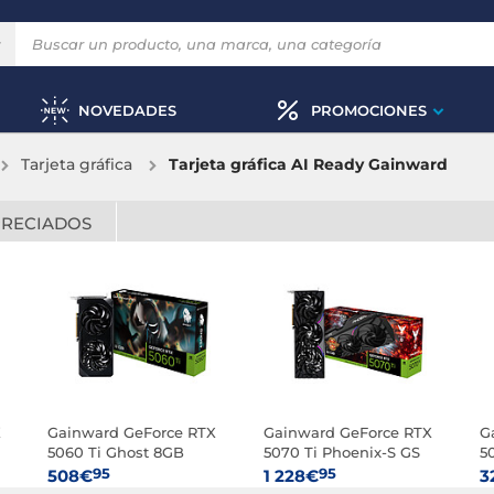
NOVEDADES
PROMOCIONES
Tarjeta gráfica
Tarjeta gráfica AI Ready Gainward
PRECIADOS
X
Gainward GeForce RTX
Gainward GeForce RTX
G
5060 Ti Ghost 8GB
5070 Ti Phoenix-S GS
5
95
95
508€
1 228€
3