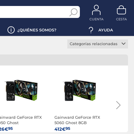
CUENTA
CESTA
¿QUIÉNES SOMOS?
AYUDA
Categorías relacionadas
Tarjeta gráfica gaming
Tarjeta gráfica 4K
Tarjeta gráfica VR Ready
Tarjeta gráfica RGB
Tarjeta gráfica NVIDIA
Tarjeta gráfica RTX
RTX 3050
ainward GeForce RTX
Gainward GeForce RTX
Gainward 
RTX 5050
050 Ghost
5060 Ghost 8GB
5080 Phoe
RTX 5060
95
95
95
26€
412€
1 535€