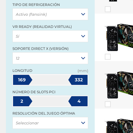
TIPO DE REFRIGERACIÓN
Activo (fansink)
VR READY (REALIDAD VIRTUAL)
Sí
SOPORTE DIRECT X (VERSIÓN)
12
LONGITUD
(mm)
169
332
NÚMERO DE SLOTS PCI
2
4
RESOLUCIÓN DEL JUEGO ÓPTIMA
Seleccionar