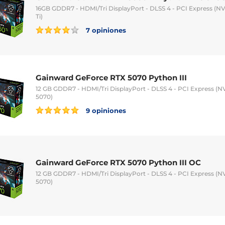
16GB GDDR7 - HDMI/Tri DisplayPort - DLSS 4 - PCI Express (
Ti)
7 opiniones
Gainward GeForce RTX 5070 Python III
12 GB GDDR7 - HDMI/Tri DisplayPort - DLSS 4 - PCI Express (
5070)
9 opiniones
Gainward GeForce RTX 5070 Python III OC
12 GB GDDR7 - HDMI/Tri DisplayPort - DLSS 4 - PCI Express (
5070)