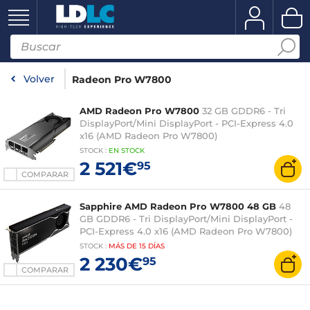
Volver
Radeon Pro W7800
AMD Radeon Pro W7800
32 GB GDDR6 - Tri
DisplayPort/Mini DisplayPort - PCI-Express 4.0
x16 (AMD Radeon Pro W7800)
STOCK
:
EN STOCK
2 521€
95
COMPARAR
Sapphire AMD Radeon Pro W7800 48 GB
48
GB GDDR6 - Tri DisplayPort/Mini DisplayPort -
PCI-Express 4.0 x16 (AMD Radeon Pro W7800)
STOCK
:
MÁS DE
15 DÍAS
2 230€
95
COMPARAR