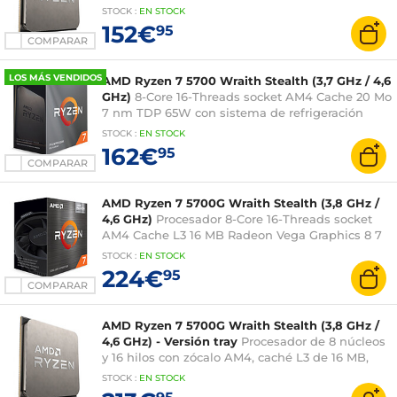
ventilador - garantía del fabricante 3 años)
STOCK
:
EN STOCK
152€
95
COMPARAR
LOS MÁS VENDIDOS
AMD Ryzen 7 5700 Wraith Stealth (3,7 GHz / 4,6
GHz)
8-Core 16-Threads socket AM4 Cache 20 Mo
7 nm TDP 65W con sistema de refrigeración
(versión en caja - 3 años de garantía del
STOCK
:
EN STOCK
fabricante)
162€
95
COMPARAR
AMD Ryzen 7 5700G Wraith Stealth (3,8 GHz /
4,6 GHz)
Procesador 8-Core 16-Threads socket
AM4 Cache L3 16 MB Radeon Vega Graphics 8 7
nm TDP 65W con sistema de refrigeración
STOCK
:
EN STOCK
(versión en caja - 3 años de garantía del
224€
95
fabricante)
COMPARAR
AMD Ryzen 7 5700G Wraith Stealth (3,8 GHz /
4,6 GHz) - Versión tray
Procesador de 8 núcleos
y 16 hilos con zócalo AM4, caché L3 de 16 MB,
tarjeta gráfica Radeon Vega Graphics 8, 7 nm,
STOCK
:
EN STOCK
TDP de 65 W (versión sin ventilador, garantía del