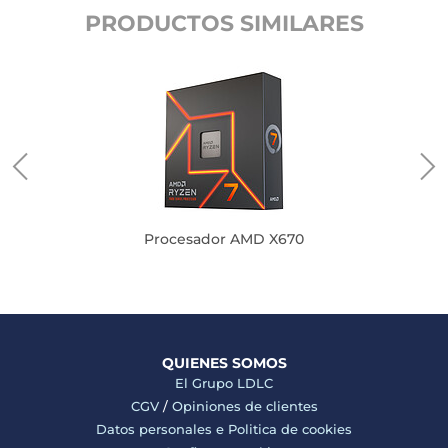
PRODUCTOS SIMILARES
Procesador AMD X670
QUIENES SOMOS
El Grupo LDLC
CGV
/
Opiniones de clientes
Datos personales e
Politica de cookies