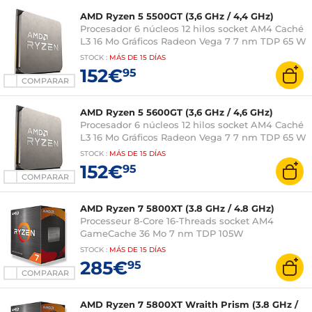
AMD Ryzen 5 5500GT (3,6 GHz / 4,4 GHz)
Procesador 6 núcleos 12 hilos socket AM4 Caché
L3 16 Mo Gráficos Radeon Vega 7 7 nm TDP 65 W
sin sistema de refrigeración (versión en bandeja
STOCK
:
MÁS DE
15 DÍAS
sin ventilador - 3 años de garantía del fabricante)
152€
95
COMPARAR
AMD Ryzen 5 5600GT (3,6 GHz / 4,6 GHz)
Procesador 6 núcleos 12 hilos socket AM4 Caché
L3 16 Mo Gráficos Radeon Vega 7 7 nm TDP 65 W
sin sistema de refrigeración (versión en bandeja
STOCK
:
MÁS DE
15 DÍAS
- 3 años de garantía del fabricante)
152€
95
COMPARAR
AMD Ryzen 7 5800XT (3.8 GHz / 4.8 GHz)
Processeur 8-Core 16-Threads socket AM4
GameCache 36 Mo 7 nm TDP 105W
(versi&oacute;n en caja sin ventilador -
STOCK
:
MÁS DE
15 DÍAS
garant&iacute;a del fabricante 3 a&ntilde;os)
285€
95
COMPARAR
AMD Ryzen 7 5800XT Wraith Prism (3.8 GHz /