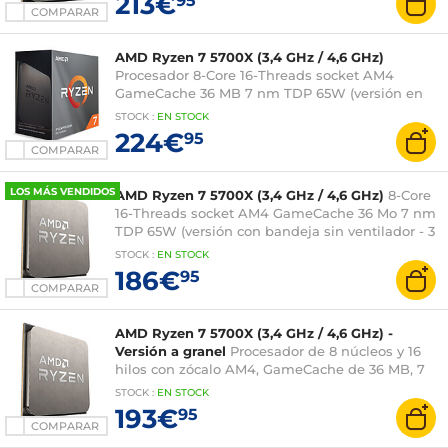
213€
95
fabricante de 3 años).
COMPARAR
AMD Ryzen 7 5700X (3,4 GHz / 4,6 GHz)
Procesador 8-Core 16-Threads socket AM4
GameCache 36 MB 7 nm TDP 65W (versión en
caja sin ventilador - 3 años de garantía del
STOCK
:
EN STOCK
fabricante)
224€
95
COMPARAR
LOS MÁS VENDIDOS
AMD Ryzen 7 5700X (3,4 GHz / 4,6 GHz)
8-Core
16-Threads socket AM4 GameCache 36 Mo 7 nm
TDP 65W (versión con bandeja sin ventilador - 3
años de garantía del fabricante)
STOCK
:
EN STOCK
186€
95
COMPARAR
AMD Ryzen 7 5700X (3,4 GHz / 4,6 GHz) -
Versión a granel
Procesador de 8 núcleos y 16
hilos con zócalo AM4, GameCache de 36 MB, 7
nm, TDP de 65 W (versión a granel con
STOCK
:
EN STOCK
ventilador, garantía del fabricante de 3 años)
193€
95
COMPARAR