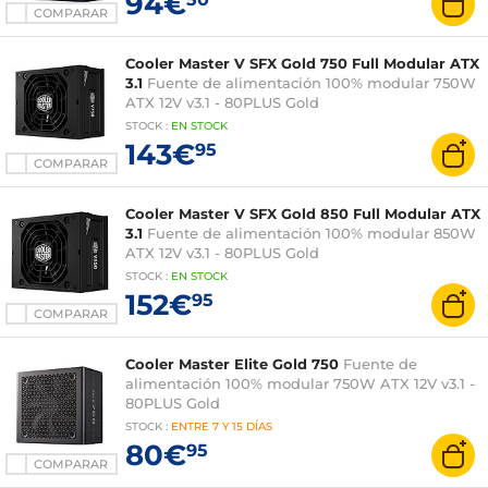
94€
COMPARAR
Cooler Master V SFX Gold 750 Full Modular ATX
3.1
Fuente de alimentación 100% modular 750W
ATX 12V v3.1 - 80PLUS Gold
STOCK
:
EN STOCK
143€
95
COMPARAR
Cooler Master V SFX Gold 850 Full Modular ATX
3.1
Fuente de alimentación 100% modular 850W
ATX 12V v3.1 - 80PLUS Gold
STOCK
:
EN STOCK
152€
95
COMPARAR
Cooler Master Elite Gold 750
Fuente de
alimentación 100% modular 750W ATX 12V v3.1 -
80PLUS Gold
STOCK
:
ENTRE
7 Y 15 DÍAS
80€
95
COMPARAR