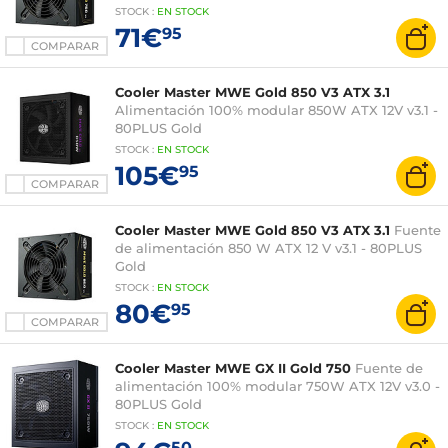
STOCK
:
EN STOCK
71€
95
COMPARAR
Cooler Master MWE Gold 850 V3 ATX 3.1
Alimentación 100% modular 850W ATX 12V v3.1 -
80PLUS Gold
STOCK
:
EN STOCK
105€
95
COMPARAR
Cooler Master MWE Gold 850 V3 ATX 3.1
Fuente
de alimentación 850 W ATX 12 V v3.1 - 80PLUS
Gold
STOCK
:
EN STOCK
80€
95
COMPARAR
Cooler Master MWE GX II Gold 750
Fuente de
alimentación 100% modular 750W ATX 12V v3.0 -
80PLUS Gold
STOCK
:
EN STOCK
50