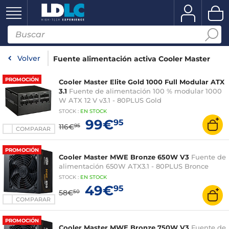
Volver
Fuente alimentación activa Cooler Master
PROMOCIÓN
Cooler Master Elite Gold 1000 Full Modular ATX
3.1
Fuente de alimentación 100 % modular 1000
W ATX 12 V v3.1 - 80PLUS Gold
STOCK
:
EN STOCK
99€
95
116€
95
COMPARAR
PROMOCIÓN
Cooler Master MWE Bronze 650W V3
Fuente de
alimentación 650W ATX3.1 - 80PLUS Bronce
STOCK
:
EN STOCK
49€
95
58€
50
COMPARAR
PROMOCIÓN
Cooler Master MWE Bronze 750W V3
Fuente de