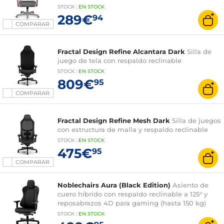
STOCK
:
EN
STOCK
289€
94
COMPARAR
Fractal Design Refine Alcantara Dark
Silla de
juego de tela con respaldo reclinable
STOCK
:
EN
STOCK
809€
95
COMPARAR
Fractal Design Refine Mesh Dark
Silla de juegos
con estructura de malla y respaldo reclinable
STOCK
:
EN
STOCK
475€
95
COMPARAR
Noblechairs Aura (Black Edition)
Asiento de
cuero híbrido con respaldo reclinable a 125° y
reposabrazos 4D para gaming (hasta 150 kg)
STOCK
:
EN
STOCK