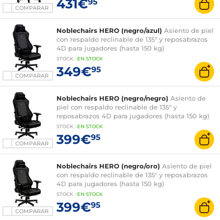
431€
95
COMPARAR
Noblechairs HERO (negro/azul)
Asiento de piel
con respaldo reclinable de 135° y reposabrazos
4D para jugadores (hasta 150 kg)
STOCK
:
EN
STOCK
349€
95
COMPARAR
Noblechairs HERO (negro/negro)
Asiento de
piel con respaldo reclinable de 135° y
reposabrazos 4D para jugadores (hasta 150 kg)
STOCK
:
EN
STOCK
399€
95
COMPARAR
Noblechairs HERO (negro/oro)
Asiento de piel
con respaldo reclinable de 135° y reposabrazos
4D para jugadores (hasta 150 kg)
STOCK
:
EN
STOCK
399€
95
COMPARAR