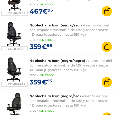
STOCK
:
EN
STOCK
467€
95
COMPARAR
Noblechairs Icon (negro/azul)
Asiento de piel
con respaldo reclinable de 135° y reposabrazos
4D para jugadores (hasta 150 kg)
STOCK
:
EN
STOCK
359€
95
COMPARAR
Noblechairs Icon (negro/negro)
Asiento de piel
con respaldo reclinable de 135° y reposabrazos
4D para jugadores (hasta 150 kg)
STOCK
:
EN
STOCK
359€
95
COMPARAR
Noblechairs Icon (negro/oro)
Asiento de piel
con respaldo reclinable de 135° y reposabrazos
4D para jugadores (hasta 150 kg)
STOCK
:
EN
STOCK