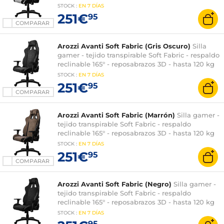
STOCK
:
EN
7 DÍAS
251€
95
COMPARAR
Arozzi Avanti Soft Fabric (Gris Oscuro)
Silla
gamer - tejido transpirable Soft Fabric - respaldo
reclinable 165° - reposabrazos 3D - hasta 120 kg
STOCK
:
EN
7 DÍAS
251€
95
COMPARAR
Arozzi Avanti Soft Fabric (Marrón)
Silla gamer -
tejido transpirable Soft Fabric - respaldo
reclinable 165° - reposabrazos 3D - hasta 120 kg
STOCK
:
EN
7 DÍAS
251€
95
COMPARAR
Arozzi Avanti Soft Fabric (Negro)
Silla gamer -
tejido transpirable Soft Fabric - respaldo
reclinable 165° - reposabrazos 3D - hasta 120 kg
STOCK
:
EN
7 DÍAS
95