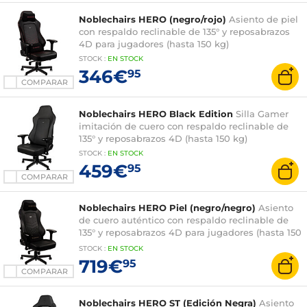
Noblechairs HERO (negro/rojo)
Asiento de piel
con respaldo reclinable de 135° y reposabrazos
4D para jugadores (hasta 150 kg)
STOCK
:
EN
STOCK
346€
95
COMPARAR
Noblechairs HERO Black Edition
Silla Gamer
imitación de cuero con respaldo reclinable de
135° y reposabrazos 4D (hasta 150 kg)
STOCK
:
EN
STOCK
459€
95
COMPARAR
Noblechairs HERO Piel (negro/negro)
Asiento
de cuero auténtico con respaldo reclinable de
135° y reposabrazos 4D para jugadores (hasta 150
kg)
STOCK
:
EN
STOCK
719€
95
COMPARAR
Noblechairs HERO ST (Edición Negra)
Asiento