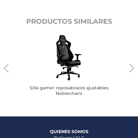
PRODUCTOS SIMILARES
 G-
S
Silla gamer reposabrazos ajustables
Noblechairs
QUIENES SOMOS
El Grupo LDLC