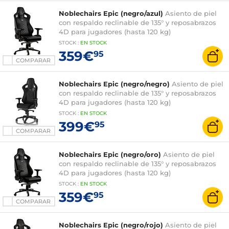
Noblechairs Epic (negro/azul)
Asiento de piel
con respaldo reclinable de 135° y reposabrazos
4D para jugadores (hasta 120 kg)
STOCK
:
EN
STOCK
359€
95
COMPARAR
Noblechairs Epic (negro/negro)
Asiento de piel
con respaldo reclinable de 135° y reposabrazos
4D para jugadores (hasta 120 kg)
STOCK
:
EN
STOCK
399€
95
COMPARAR
Noblechairs Epic (negro/oro)
Asiento de piel
con respaldo reclinable de 135° y reposabrazos
4D para jugadores (hasta 120 kg)
STOCK
:
EN
STOCK
359€
95
COMPARAR
Noblechairs Epic (negro/rojo)
Asiento de piel