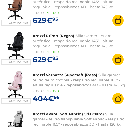
auténtico - respaldo reclinable 145° - altura
regulable - reposabrazos 4D - hasta 145 kg
STOCK
:
EN STOCK
629€
95
COMPARAR
Arozzi Primo (Negro)
Silla Gamer - cuero
auténtico - respaldo reclinable 145° - altura
regulable - reposabrazos 4D - hasta 145 kg
STOCK
:
EN
STOCK
629€
95
COMPARAR
Arozzi Vernazza Supersoft (Rosa)
Silla gamer -
tejido de microfibra - respaldo reclinable 165° -
altura regulable - reposabrazos 4D - hasta 145 kg
STOCK
:
EN
STOCK
404€
95
COMPARAR
Arozzi Avanti Soft Fabric (Gris Claro)
Silla
gamer - tejido transpirable Soft Fabric - respaldo
reclinable 165° - reposabrazos 3D - hasta 120 kg