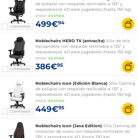
de polipiel con respaldo reclinable a 125º y
reposabrazos 4D para jugadores (hasta 150 kg)
STOCK
:
EN
STOCK
499€
94
COMPARAR
Noblechairs HERO TX (antracita)
Silla de tela
transpirable con respaldo reclinable a 135º y
reposabrazos 4D para jugadores (hasta 150 kg)
STOCK
:
EN
STOCK
386€
95
COMPARAR
Noblechairs Icon (Edición Blanca)
Silla Gaming
de polipiel con respaldo reclinable a 135º y
reposabrazos 4D para jugadores (hasta 150 kg)
STOCK
:
EN
STOCK
449€
95
COMPARAR
Noblechairs Icon (Java Edition)
Silla Gaming de
imitación de cuero con respaldo reclinable de
135° y apoyabrazos 4D (hasta 150 kg)