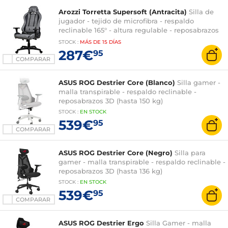
Arozzi Torretta Supersoft (Antracita)
Silla de
jugador - tejido de microfibra - respaldo
reclinable 165° - altura regulable - reposabrazos
3D - hasta 120 kg
STOCK
:
MÁS DE
15 DÍAS
287€
95
COMPARAR
ASUS ROG Destrier Core (Blanco)
Silla gamer -
malla transpirable - respaldo reclinable -
reposabrazos 3D (hasta 150 kg)
STOCK
:
EN STOCK
539€
95
COMPARAR
ASUS ROG Destrier Core (Negro)
Silla para
gamer - malla transpirable - respaldo reclinable -
reposabrazos 3D (hasta 136 kg)
STOCK
:
EN STOCK
539€
95
COMPARAR
ASUS ROG Destrier Ergo
Silla Gamer - malla