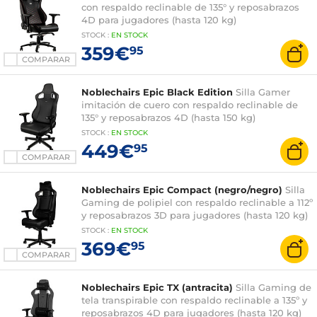
con respaldo reclinable de 135° y reposabrazos
4D para jugadores (hasta 120 kg)
STOCK
:
EN
STOCK
359€
95
COMPARAR
Noblechairs Epic Black Edition
Silla Gamer
imitación de cuero con respaldo reclinable de
135° y reposabrazos 4D (hasta 150 kg)
STOCK
:
EN
STOCK
449€
95
COMPARAR
Noblechairs Epic Compact (negro/negro)
Silla
Gaming de polipiel con respaldo reclinable a 112º
y reposabrazos 3D para jugadores (hasta 120 kg)
STOCK
:
EN
STOCK
369€
95
COMPARAR
Noblechairs Epic TX (antracita)
Silla Gaming de
tela transpirable con respaldo reclinable a 135º y
reposabrazos 4D para jugadores (hasta 120 kg)