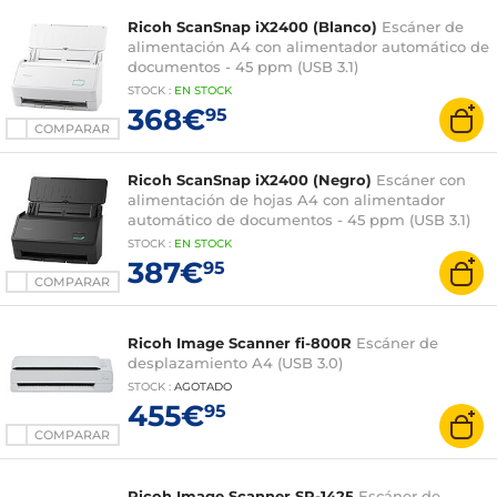
Ricoh ScanSnap iX2400 (Blanco)
Escáner de
alimentación A4 con alimentador automático de
documentos - 45 ppm (USB 3.1)
STOCK
:
EN STOCK
368€
95
COMPARAR
Ricoh ScanSnap iX2400 (Negro)
Escáner con
alimentación de hojas A4 con alimentador
automático de documentos - 45 ppm (USB 3.1)
STOCK
:
EN STOCK
387€
95
COMPARAR
Ricoh Image Scanner fi-800R
Escáner de
desplazamiento A4 (USB 3.0)
STOCK
:
AGOTADO
455€
95
COMPARAR
Ricoh Image Scanner SP-1425
Escáner de