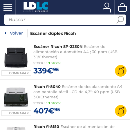
Volver
Escáner dúplex Ricoh
Escáner Ricoh SP-2230N
Escáner de
alimentación automática A4 ; 30 ppm (USB
3.1/Ethernet)
STOCK
:
EN STOCK
339€
95
COMPARAR
Ricoh fi-8040
Escáner de desplazamiento A4
con pantalla táctil LCD de 4,3"; 40 ppm (USB
3.0/Ethernet)
STOCK
:
EN STOCK
407€
95
COMPARAR
Ricoh fi-8150
Escáner de alimentación de