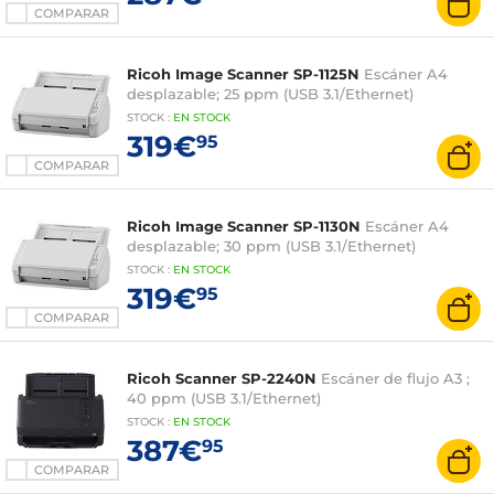
COMPARAR
Ricoh Image Scanner SP-1125N
Escáner A4
desplazable; 25 ppm (USB 3.1/Ethernet)
STOCK
:
EN STOCK
319€
95
COMPARAR
Ricoh Image Scanner SP-1130N
Escáner A4
desplazable; 30 ppm (USB 3.1/Ethernet)
STOCK
:
EN STOCK
319€
95
COMPARAR
Ricoh Scanner SP-2240N
Escáner de flujo A3 ;
40 ppm (USB 3.1/Ethernet)
STOCK
:
EN STOCK
387€
95
COMPARAR