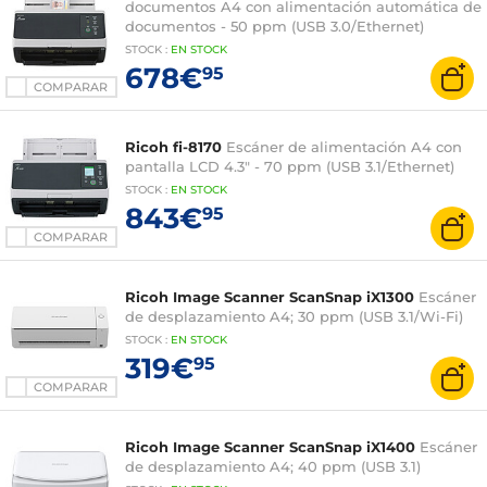
documentos A4 con alimentación automática de
documentos - 50 ppm (USB 3.0/Ethernet)
STOCK
:
EN STOCK
678€
95
COMPARAR
Ricoh fi-8170
Escáner de alimentación A4 con
pantalla LCD 4.3" - 70 ppm (USB 3.1/Ethernet)
STOCK
:
EN STOCK
843€
95
COMPARAR
Ricoh Image Scanner ScanSnap iX1300
Escáner
de desplazamiento A4; 30 ppm (USB 3.1/Wi-Fi)
STOCK
:
EN STOCK
319€
95
COMPARAR
Ricoh Image Scanner ScanSnap iX1400
Escáner
de desplazamiento A4; 40 ppm (USB 3.1)