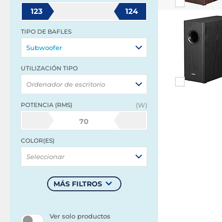
123
124
TIPO DE BAFLES
Subwoofer
UTILIZACIÓN TIPO
Ordenador de escritorio
POTENCIA (RMS)
(W)
70
COLOR(ES)
Seleccionar
MÁS FILTROS
Ver solo productos