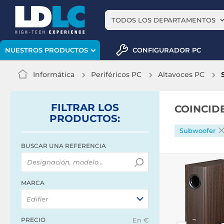
TODOS LOS DEPARTAMENTOS
CONFIGURADOR PC
NUESTROS PRODUCTOS
Informática
Periféricos PC
Altavoces PC
FILTRAR
LOS
COINCID
PRODUCTOS
:
Subwoofer
BUSCAR UNA REFERENCIA
MARCA
Edifier
PRECIO
En €