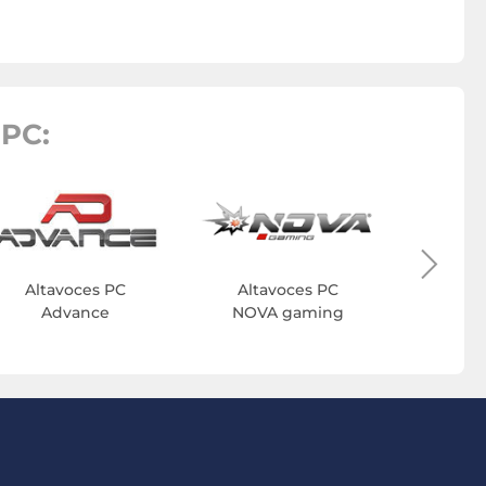
PC:
Alta
H
Altavoces PC
Altavoces PC
Advance
NOVA gaming