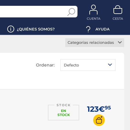
CUENTA
CESTA
¿QUIÉNES SOMOS?
AYUDA
Categorías relacionadas
Altavoces inalámbricos PC
Altavoces portátil
Ordenar:
Defecto
Altavoces PC de sobremesa
Altavoces PC 2.0
Altavoces PC 2.1
Altavoces PC 5.1
STOCK
123€
95
EN
STOCK