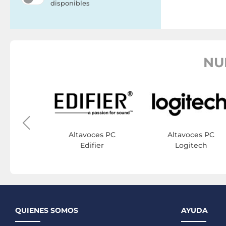
disponibles
NU
es PC
stems
Altavoces PC
Altavoces PC
Edifier
Logitech
QUIENES SOMOS
AYUDA