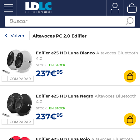
Volver
Altavoces PC 2.0 Edifier
Edifier e25 HD Luna Blanco
Altavoces Bluetooth
4.0
STOCK
:
EN STOCK
237€
95
COMPARAR
Edifier e25 HD Luna Negro
Altavoces Bluetooth
4.0
STOCK
:
EN
STOCK
237€
95
COMPARAR
Edifier e25 HD Luna Rojo
Altavoces Bluetooth