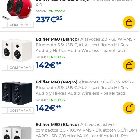
4.0
STOCK
:
EN
STOCK
237€
95
COMPARAR
Edifier M60 (Blanco)
Altavoces 2.0 - 66 W RMS -
Bluetooth 5.3/USB-C/AUX - certificado Hi-Res
Audio y Hi-Res Audio Wireless - panel táctil
STOCK
:
EN
STOCK
142€
95
COMPARAR
Edifier M60 (Negro)
Altavoces 2.0 - 66 W RMS -
Bluetooth 5.3/USB-C/AUX - certificado Hi-Res
Audio y Hi-Res Audio Wireless - panel táctil
STOCK
:
EN STOCK
142€
95
COMPARAR
Edifier M90 (Blanco)
Altavoces activos
compactos 2.0 - 100W RMS - Bluetooth 6.0/HDMI
eARC/USB-C/Optical/AUX - certificado Hi-Res