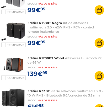
STOCK
:
MÁS DE
15 DÍAS
99€
95
COMPARAR
Edifier R1380T Negro
Kit de altavoces
multimedia 2.0 - 42W RMS - RCA - control
remoto inalámbrico
STOCK
:
MÁS DE
15 DÍAS
99€
95
COMPARAR
Edifier R1700BT Wood
Altavoces Bluetooth 2.0
de 66 W
STOCK
:
MÁS DE
15 DÍAS
139€
95
COMPARAR
Edifier R33BT
Kit de altavoces multimedia 2.0 -
10 W RMS - Bluetooth 5.0/conector de 3,5 mm
STOCK
:
MÁS DE
15 DÍAS
61€
95