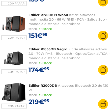
COMPARAR
Edifier R1700BTs Wood
Kit de altavoces
multimedia 2.0 - 66 W RMS - RCA - Salida Sub -
mando a distancia inalámbrico
STOCK
:
EN STOCK
151€
95
COMPARAR
Edifier R1855DB Negro
Kit de altavoces activos
2.0 - 70W RMS - Bluetooth - Óptico/Coaxial/RCA -
mando a distancia inalámbrico
STOCK
:
EN STOCK
174€
95
COMPARAR
Edifier R2000DB
Altavoces Bluetooth 2.0 de 120
W
STOCK
:
EN
STOCK
219€
95
COMPARAR