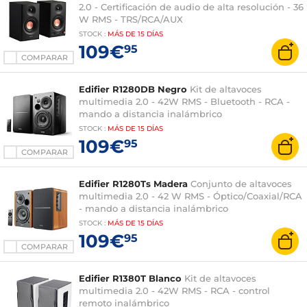
2.0 - Certificación de audio de alta resolución - 36
W RMS - TRS/RCA/AUX
STOCK
:
MÁS DE
15 DÍAS
109€
95
COMPARAR
Edifier R1280DB Negro
Kit de altavoces
multimedia 2.0 - 42W RMS - Bluetooth - RCA -
mando a distancia inalámbrico
STOCK
:
MÁS DE
15 DÍAS
109€
95
COMPARAR
Edifier R1280Ts Madera
Conjunto de altavoces
multimedia 2.0 - 42 W RMS - Óptico/Coaxial/RCA
- mando a distancia inalámbrico
STOCK
:
MÁS DE
15 DÍAS
109€
95
COMPARAR
Edifier R1380T Blanco
Kit de altavoces
multimedia 2.0 - 42W RMS - RCA - control
remoto inalámbrico