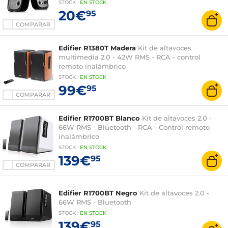
STOCK
:
EN STOCK
20€
95
COMPARAR
Edifier R1380T Madera
Kit de altavoces
multimedia 2.0 - 42W RMS - RCA - control
remoto inalámbrico
STOCK
:
EN STOCK
99€
95
COMPARAR
Edifier R1700BT Blanco
Kit de altavoces 2.0 -
66W RMS - Bluetooth - RCA - Control remoto
inalámbrico
STOCK
:
EN STOCK
139€
95
COMPARAR
Edifier R1700BT Negro
Kit de altavoces 2.0 -
66W RMS - Bluetooth
STOCK
:
EN STOCK
139€
95