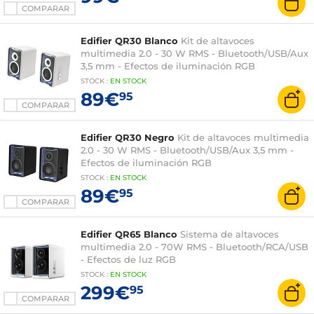
COMPARAR
Edifier QR30 Blanco
Kit de altavoces
multimedia 2.0 - 30 W RMS - Bluetooth/USB/Aux
3,5 mm - Efectos de iluminación RGB
STOCK
:
EN STOCK
89€
95
COMPARAR
Edifier QR30 Negro
Kit de altavoces multimedia
2.0 - 30 W RMS - Bluetooth/USB/Aux 3,5 mm -
Efectos de iluminación RGB
STOCK
:
EN STOCK
89€
95
COMPARAR
Edifier QR65 Blanco
Sistema de altavoces
multimedia 2.0 - 70W RMS - Bluetooth/RCA/USB
- Efectos de luz RGB
STOCK
:
EN
STOCK
299€
95
COMPARAR