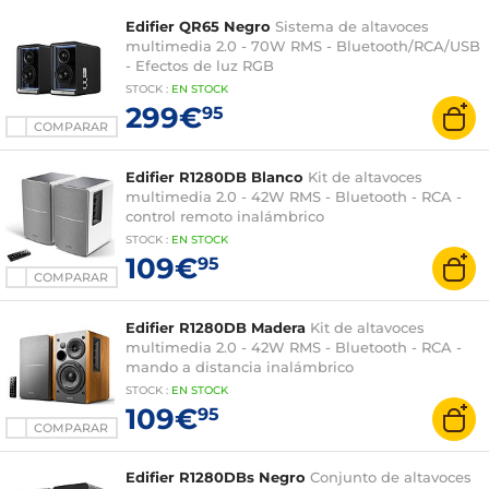
Edifier QR65 Negro
Sistema de altavoces
multimedia 2.0 - 70W RMS - Bluetooth/RCA/USB
- Efectos de luz RGB
STOCK
:
EN STOCK
299€
95
COMPARAR
Edifier R1280DB Blanco
Kit de altavoces
multimedia 2.0 - 42W RMS - Bluetooth - RCA -
control remoto inalámbrico
STOCK
:
EN
STOCK
109€
95
COMPARAR
Edifier R1280DB Madera
Kit de altavoces
multimedia 2.0 - 42W RMS - Bluetooth - RCA -
mando a distancia inalámbrico
STOCK
:
EN
STOCK
109€
95
COMPARAR
Edifier R1280DBs Negro
Conjunto de altavoces