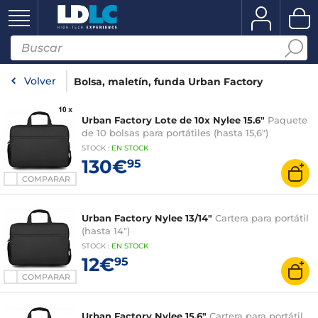
Volver
Bolsa, maletín, funda Urban Factory
Urban Factory Lote de 10x Nylee 15.6"
Paquete
de 10 bolsas para portátiles (hasta 15,6")
STOCK
:
EN STOCK
130€
95
COMPARAR
Urban Factory Nylee 13/14"
Cartera para portátil
(hasta 14")
STOCK
:
EN
STOCK
12€
95
COMPARAR
Urban Factory Nylee 15.6"
Cartera para portátil