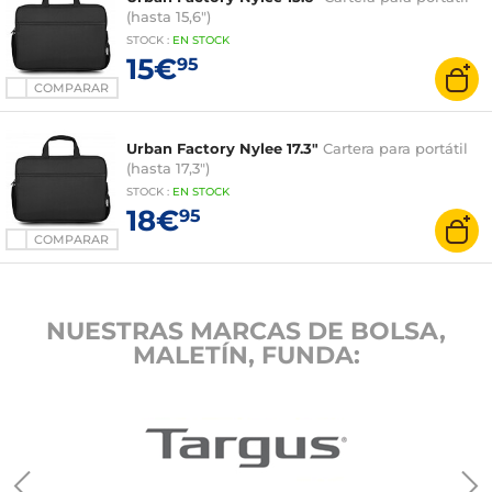
(hasta 15,6")
STOCK
:
EN STOCK
15€
95
COMPARAR
Urban Factory Nylee 17.3"
Cartera para portátil
(hasta 17,3")
STOCK
:
EN STOCK
18€
95
COMPARAR
NUESTRAS MARCAS DE BOLSA,
MALETÍN, FUNDA: