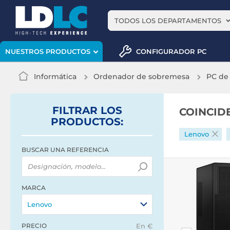
TODOS LOS DEPARTAMENTOS
CONFIGURADOR PC
NUESTROS PRODUCTOS
Informática
Ordenador de sobremesa
PC de
FILTRAR
LOS
COINCID
PRODUCTOS
:
Lenovo
BUSCAR UNA REFERENCIA
MARCA
Lenovo
PRECIO
En €