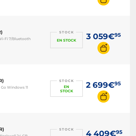
)
STOCK
3 059€
95
Wi-Fi 7/Bluetooth
EN STOCK
R)
STOCK
2 699€
95
EN
6 Go Windows 11
STOCK
R)
STOCK
4 409€
95
Blackwell 24 GB