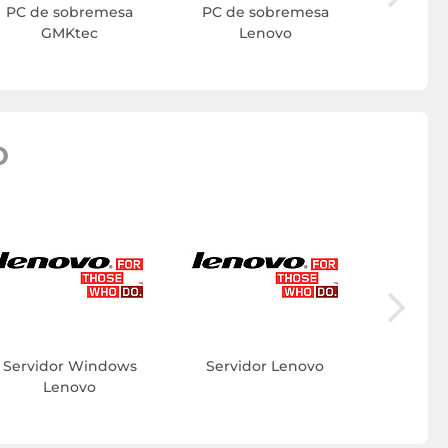
PC de sobremesa
PC de sobremesa
GMKtec
Lenovo
O
Accesor
L
Servidor Windows
Servidor Lenovo
Lenovo