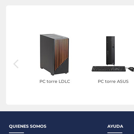
 cerrada
PC torre LDLC
PC torre ASUS
vo
QUIENES SOMOS
AYUDA