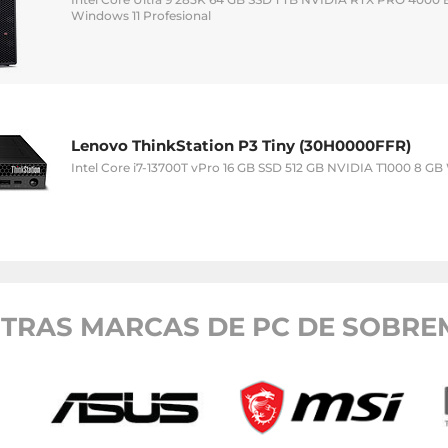
Windows 11 Profesional
Lenovo ThinkStation P3 Tiny (30H0000FFR)
Intel Core i7-13700T vPro 16 GB SSD 512 GB NVIDIA T1000 8 GB
TRAS MARCAS DE PC DE SOBRE