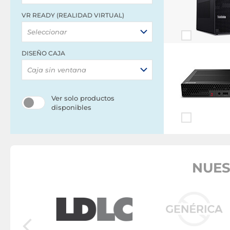
VR READY (REALIDAD VIRTUAL)
Seleccionar
DISEÑO CAJA
Caja sin ventana
Ver solo productos
disponibles
NUES
bremesa
Y