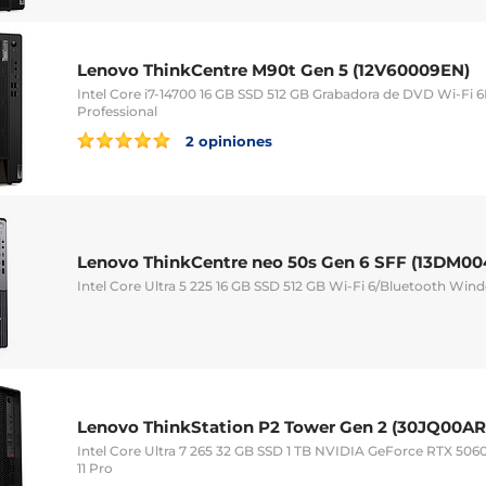
Lenovo ThinkCentre M90t Gen 5 (12V60009EN)
Intel Core i7-14700 16 GB SSD 512 GB Grabadora de DVD Wi-Fi 
Professional
2 opiniones
Lenovo ThinkCentre neo 50s Gen 6 SFF (13DM00
Intel Core Ultra 5 225 16 GB SSD 512 GB Wi-Fi 6/Bluetooth Wind
Lenovo ThinkStation P2 Tower Gen 2 (30JQ00A
Intel Core Ultra 7 265 32 GB SSD 1 TB NVIDIA GeForce RTX 50
11 Pro