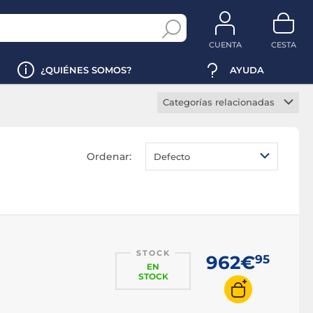
CUENTA
CESTA
¿QUIÉNES SOMOS?
AYUDA
Categorías relacionadas
PC gaming
PC streaming
Ordenar:
Defecto
Mini PC
Ordenadores todo en uno
PC profesional
PC montado
STOCK
PC VR Ready
962€
95
EN
PC i3
STOCK
PC i5