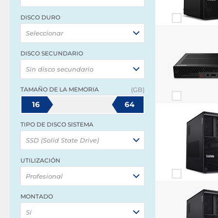
DISCO DURO
Seleccionar
DISCO SECUNDARIO
Sin disco secundario
TAMAÑO DE LA MEMORIA
(GB)
16
64
TIPO DE DISCO SISTEMA
SSD (Solid State Drive)
UTILIZACIÓN
Profesional
MONTADO
Sí