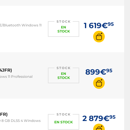
PC i7
PC i9
PC Ryzen 5
STOCK
1 619€
95
6E/Bluetooth Windows 11
EN
PC Ryzen 7
STOCK
STOCK
4JFR)
899€
95
EN
ows 11 Professional
STOCK
RFR)
STOCK
2 879€
95
60 8 GB DLSS 4 Windows
EN STOCK