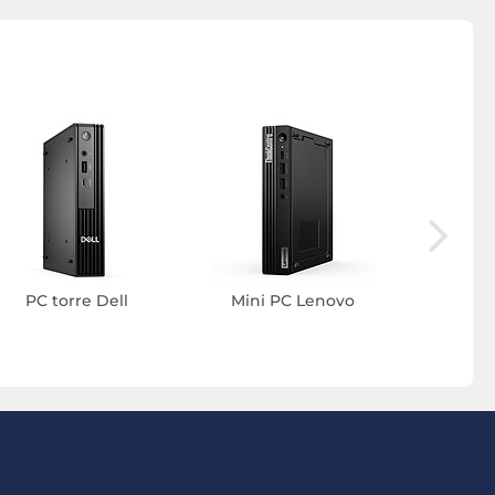
Ordenad
uno
PC torre Dell
Mini PC Lenovo