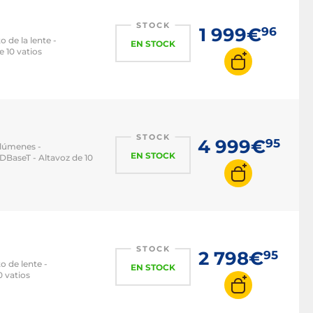
STOCK
1 999€
96
de la lente -
EN STOCK
 10 vatios
STOCK
4 999€
95
 lúmenes -
EN STOCK
DBaseT - Altavoz de 10
STOCK
2 798€
95
 de lente -
EN STOCK
 vatios