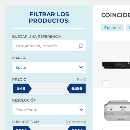
FILTRAR
LOS
COINCID
PRODUCTOS
:
Epson
BUSCAR UNA REFERENCIA
MARCA
Epson
PRECIO
En €
549
6599
RESOLUCIÓN
Seleccionar
LUMINOSIDAD
(Lúmenes)