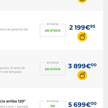
STOCK
2 199€
95
ños de garantía del
EN STOCK
STOCK
3 899€
00
acorto (5 años de
EN STOCK
00 h de lámpara)
ia arriba 120"
STOCK
5 699€
00
EN
ra corta + pantalla