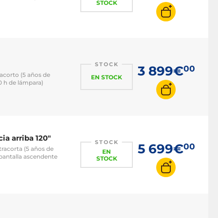
STOCK
STOCK
3 899€
00
acorto (5 años de
EN STOCK
00 h de lámpara)
ia arriba 120"
STOCK
5 699€
00
racorta (5 años de
EN
+ pantalla ascendente
STOCK