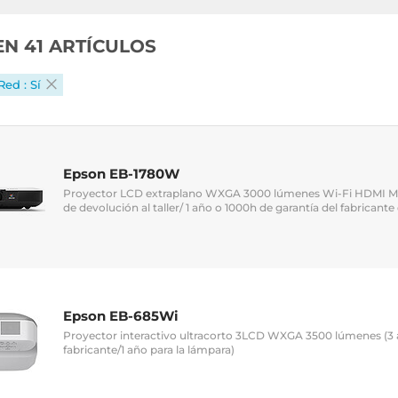
EN 41 ARTÍCULOS
Red : Sí
Epson EB-1780W
Proyector LCD extraplano WXGA 3000 lúmenes Wi-Fi HDMI MH
de devolución al taller/ 1 año o 1000h de garantía del fabricante
Epson EB-685Wi
Proyector interactivo ultracorto 3LCD WXGA 3500 lúmenes (3 a
fabricante/1 año para la lámpara)