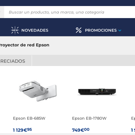
NOVEDADES
PROMOCIONES
royector de red Epson
PRECIADOS
Epson EB-685W
Epson EB-1780W
E
95
00
1 129€
749€
1