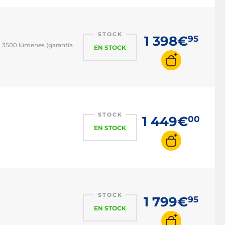
STOCK
1 398€
95
A 3500 lúmenes (garantía
EN STOCK
STOCK
1 449€
00
EN STOCK
STOCK
1 799€
95
EN STOCK
a