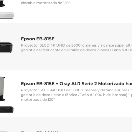
elevable motorizada de 120"
Epson EB-815E
Proyector 3LCD 4K UHD de 5000 lúmenes y alcance super ultr
garantía del fabricante en el taller de devoluciones / 1 año o 10
Epson EB-815E + Oray ALR Serie 2 Motorizado hac
Proyector 3LCD 4K UHD de 5000 lúmenes y distancia super ult
garantía de devolución a fábrica / 1 año o 1.000 h de lámpara) 
motorizada de 120"