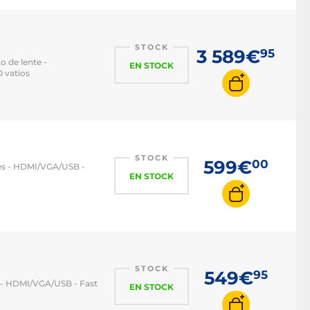
STOCK
3 589€
95
 de lente -
EN STOCK
 vatios
STOCK
599€
00
es - HDMI/VGA/USB -
EN STOCK
STOCK
549€
95
 - HDMI/VGA/USB - Fast
EN STOCK