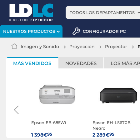
TODOS LOS DEPARTAMENTOS
CONFIGURADOR PC
NUESTROS PRODUCTOS
Imagen y Sonido
Proyección
Proyector
P
MÁS VENDIDOS
NOVEDADES
LOS MÁS A
100W
Epson EB-685Wi
Epson EH-LS670B
ALR Serie
Negro
 escala
95
95
1 398€
2 289€
0"