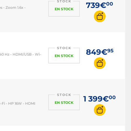
STOCK
739€
00
 - Zoom 1.6x -
EN STOCK
STOCK
849€
95
240 Hz - HDMI/USB - Wi-
EN STOCK
STOCK
1 399€
00
EN STOCK
i-Fi - HP 16W - HDMI