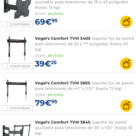
ajustable para televisores de 19 a 43 pulgadas
(hasta 15 kg)
STOCK
:
EN STOCK
69€
95
COMPARAR
Vogel's Comfort TVM 3405
Soporte fijo de pared
para televisores de 32 a 77 pulgadas (hasta 50
kg)
STOCK
:
EN STOCK
39€
25
COMPARAR
Vogel's Comfort TVM 3605
Soporte fijo de pared
para televisores de 40" a 100" (hasta 75 kg)
STOCK
:
EN STOCK
79€
95
COMPARAR
Vogel's Comfort TVM 3845
Soporte de pared
ajustable para televisores de 55" a 100" (hasta 55
kg)