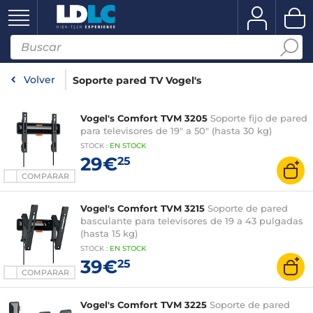
Volver
Soporte pared TV Vogel's
Vogel's Comfort TVM 3205
Soporte fijo de pared
para televisores de 19" a 50" (hasta 30 kg)
STOCK
:
EN STOCK
29€
25
COMPARAR
Vogel's Comfort TVM 3215
Soporte de pared
basculante para televisores de 19 a 43 pulgadas
(hasta 15 kg)
STOCK
:
EN STOCK
39€
25
COMPARAR
Vogel's Comfort TVM 3225
Soporte de pared