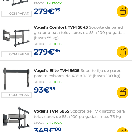
STOCK
:
EN STOCK
279€
95
COMPARAR
Vogel's Comfort TVM 5845
Soporte de pared
giratorio para televisores de 55 a 100 pulgadas
(hasta 55 kg)
STOCK
:
EN STOCK
279€
95
COMPARAR
Vogel's Elite TVM 5605
Soporte fijo de pared
para televisores de 40" a 100" (hasta 100 kg)
STOCK
:
EN STOCK
93€
95
COMPARAR
Vogel's TVM 5855
Soporte de TV giratorio para
televisores de 55 a 100 pulgadas, máx. 75 Kg
STOCK
:
EN STOCK
349€
00