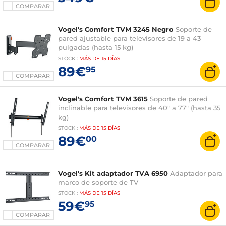
COMPARAR
Vogel's Comfort TVM 3245 Negro
Soporte de
pared ajustable para televisores de 19 a 43
pulgadas (hasta 15 kg)
STOCK
:
MÁS DE
15 DÍAS
89€
95
COMPARAR
Vogel's Comfort TVM 3615
Soporte de pared
inclinable para televisores de 40" a 77" (hasta 35
kg)
STOCK
:
MÁS DE
15 DÍAS
89€
00
COMPARAR
Vogel's Kit adaptador TVA 6950
Adaptador para
marco de soporte de TV
STOCK
:
MÁS DE
15 DÍAS
59€
95
COMPARAR