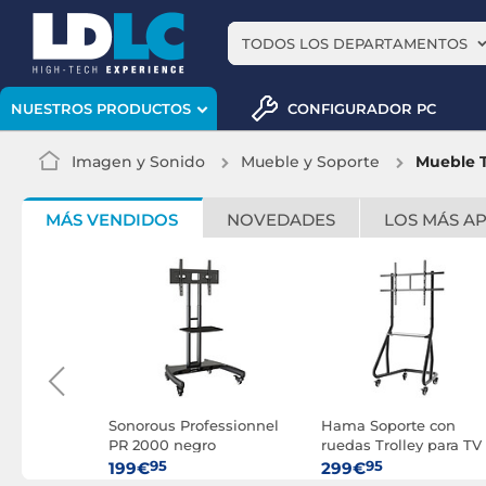
TODOS LOS DEPARTAMENTOS
CONFIGURADOR PC
NUESTROS PRODUCTOS
Imagen y Sonido
Mueble y Soporte
Mueble 
MÁS VENDIDOS
NOVEDADES
LOS MÁS A
 de mesa
Sonorous Professionnel
Hama Soporte con
a TV de 33"
PR 2000 negro
ruedas Trolley para TV
de 49" a 100"
95
95
199€
299€