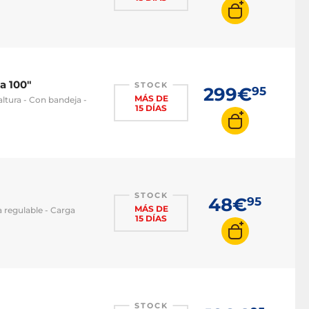
a 100"
STOCK
299€
95
MÁS DE
altura - Con bandeja -
15 DÍAS
STOCK
48€
95
MÁS DE
a regulable - Carga
15 DÍAS
STOCK