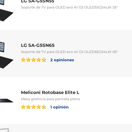
LG SA-G5SN55
Soporte de TV para OLED evo AI G5 OLED55G54LW 55"
LG SA-G5SN65
Soporte de TV para OLED evo AI G5 OLED65G54LW 65"
2 opiniones
Meliconi Rotobase Elite L
Mesa giratoria para pantalla plana
1 opinión