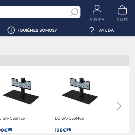
CUENTA
CESTA
¿QUIÉNES SOMOS?
AYUDA
G SA-G5SN55
LG SA-G5SN65
Neomount
850BL16 N
95
95
95
98€
198€
139€