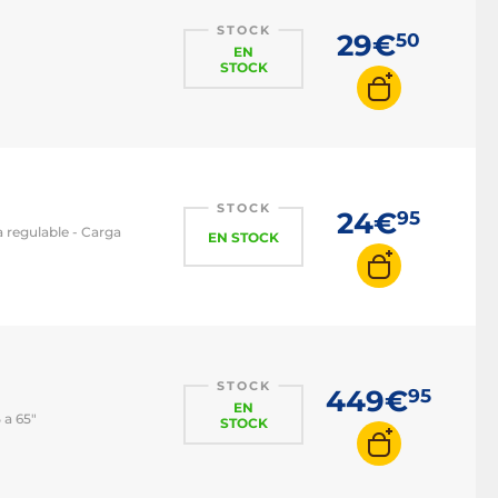
STOCK
29€
50
EN
STOCK
STOCK
24€
95
a regulable - Carga
EN STOCK
STOCK
449€
95
EN
 a 65"
STOCK