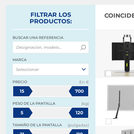
FILTRAR
LOS
COINCID
PRODUCTOS
:
BUSCAR UNA REFERENCIA
MARCA
Seleccionar
PRECIO
En €
15
700
PESO DE LA PANTALLA
(kg)
5
120
TAMAÑO DE LA PANTALLA
(pulgadas)