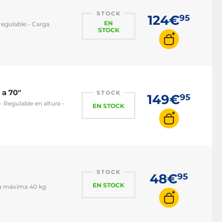
STOCK
124€
95
EN
regulable - Carga
STOCK
 a 70"
STOCK
149€
95
- Regulable en altura -
EN STOCK
STOCK
48€
95
EN STOCK
rga máxima 40 kg