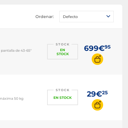
Ordenar:
Defecto
STOCK
699€
95
EN
pantalla de 43-65"
STOCK
STOCK
29€
25
EN STOCK
a máxima 50 kg