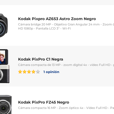
Kodak Pixpro AZ653 Astro Zoom Negro
Cámara bridge 20 MP - Objetivo Gran Angular 24 mm - Zoom óp
HD 1080p - Pantalla LCD 3" - Wi-Fi
Kodak PixPro C1 Negra
Cámara compacta de 13 MP - zoom digital 4x - vídeo Full HD - 
1 opinión
Kodak PixPro FZ45 Negro
Cámara compacta 16 MP - Zoom óptico 4x - Vídeo Full HD - Pa