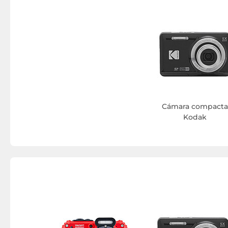
Cámara compacta
Kodak
cro SDXC