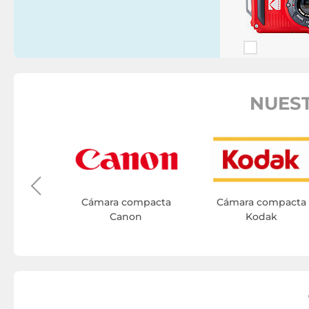
NUES
ompacta
h
Cámara compacta
Cámara compacta
Canon
Kodak