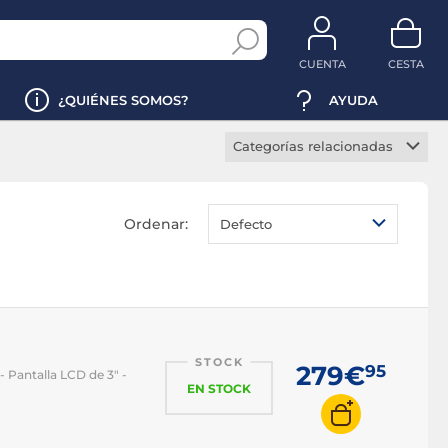
CUENTA
CESTA
¿QUIÉNES SOMOS?
AYUDA
Categorías relacionadas
Cámara 4K
Cámara estanca
Ordenar:
Defecto
Cámara bluetooth
Cámara visor
Cámara estabilizador
Cámara temporizador
STOCK
Cámara táctil
279€
95
 Pantalla LCD de 3" -
EN STOCK
Cámara inclinable
Cámara orientable