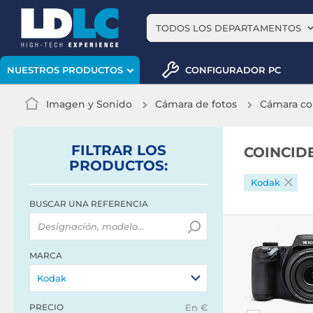
TODOS LOS DEPARTAMENTOS
CONFIGURADOR PC
NUESTROS PRODUCTOS
Imagen y Sonido
Cámara de fotos
Cámara c
FILTRAR
LOS
COINCID
PRODUCTOS
:
Kodak
BUSCAR UNA REFERENCIA
MARCA
Kodak
PRECIO
En €