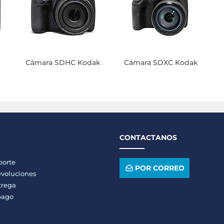
Cámara SDHC Kodak
Cámara SDXC Kodak
CONTACTANOS
porte
POR CORREO
voluciones
trega
pago