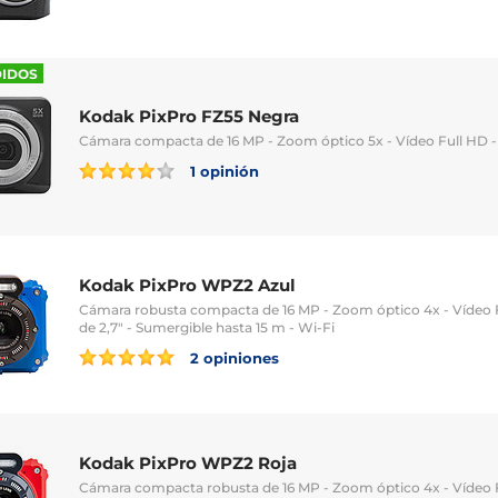
DIDOS
Kodak PixPro FZ55 Negra
Cámara compacta de 16 MP - Zoom óptico 5x - Vídeo Full HD - 
1 opinión
Kodak PixPro WPZ2 Azul
Cámara robusta compacta de 16 MP - Zoom óptico 4x - Vídeo F
de 2,7" - Sumergible hasta 15 m - Wi-Fi
2 opiniones
Kodak PixPro WPZ2 Roja
Cámara compacta robusta de 16 MP - Zoom óptico 4x - Vídeo F