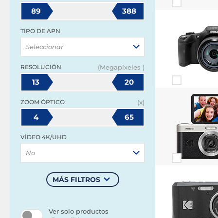
89
388
TIPO DE APN
Seleccionar
RESOLUCIÓN
(Megapíxeles )
13
20
ZOOM ÓPTICO
(x)
4
65
VÍDEO 4K/UHD
No
MÁS FILTROS
Ver solo productos