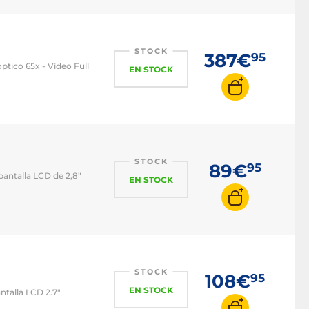
STOCK
387€
95
tico 65x - Vídeo Full
EN STOCK
STOCK
89€
95
pantalla LCD de 2,8"
EN STOCK
STOCK
108€
95
EN STOCK
ntalla LCD 2.7"