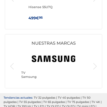
Hisense 55U7Q
His
95
499€
44
NUESTRAS MARCAS
TV
Philips
TV
Samsung
Tendancias actuales:
TV 32 pulgadas
|
TV 40 pulgadas
|
TV 50
pulgadas
|
TV 55 pulgadas
|
TV 65 pulgadas
|
TV 75 pulgadas
|
TV 4K
|
TV HDR
|
TV 100 Hz
|
TV LED
|
TV OLED
|
TV QLED
|
TV mini LED
|