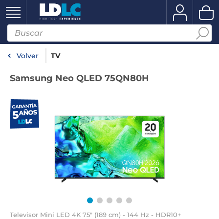
Volver
TV
Samsung Neo QLED 75QN80H
Televisor Mini LED 4K 75" (189 cm) - 144 Hz - HDR10+