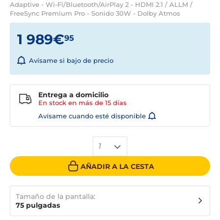
Adaptive - Wi-Fi/Bluetooth/AirPlay 2 - HDMI 2.1 / ALLM /
FreeSync Premium Pro - Sonido 30W - Dolby Atmos
1 989€
95
Avísame si bajo de precio
Entrega a domicilio
En stock en más de
15 días
Avísame cuando esté disponible
1
AÑADIR A LA CESTA
Tamaño de la pantalla:
75 pulgadas