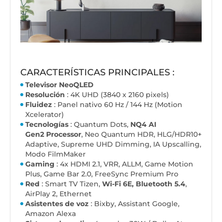
CARACTERÍSTICAS PRINCIPALES :
Televisor NeoQLED
Resolución
: 4K UHD (3840 x 2160 pixels)
Fluidez
: Panel nativo 60 Hz / 144 Hz (Motion
Xcelerator)
Tecnologías
: Quantum Dots,
NQ4 AI
Gen2 Processor
, Neo Quantum HDR, HLG/HDR10+
Adaptive, Supreme UHD Dimming, IA Upscalling,
Modo FilmMaker
Gaming
: 4x HDMI 2.1, VRR, ALLM, Game Motion
Plus, Game Bar 2.0, FreeSync Premium Pro
Red
: Smart TV Tizen,
Wi-Fi 6E,
Bluetooth 5.4
,
AirPlay 2, Ethernet
Asistentes de voz
: Bixby, Assistant Google,
Amazon Alexa