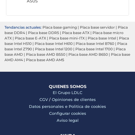
ASUS
Tendancias actuales:
Placa base gaming
|
Placa base servidor
|
Placa
base DDR4
|
Placa base DDR5
|
Placa base ATX
|
Placa base micro
ATX
|
Placa base E-ATX
|
Placa base mini-ITX
|
Placa base Intel
|
Placa
base Intel H510
|
Placa base Intel H610
|
Placa base Intel B760
|
Placa
base Intel Z790
|
Placa base Intel 1200
|
Placa base Intel 1700
|
Placa
base AMD
|
Placa base AMD B550
|
Placa base AMD B650
|
Placa base
AMD AM4
|
Placa base AMD AM5
QUIENES SOMOS
El Grupo LDLC
CGV
/
Opiniones de clientes
Datos personales e
Politica de cookies
Configurar cookies
Aviso legal