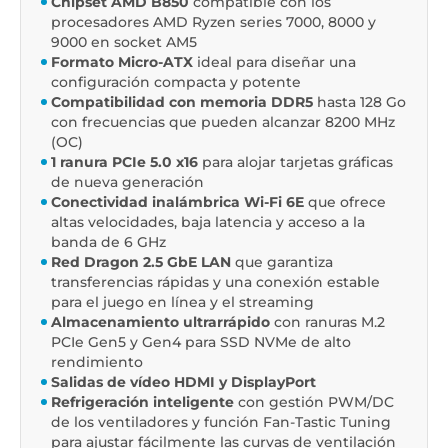
Chipset AMD B850
compatible con los
procesadores AMD Ryzen series 7000, 8000 y
9000 en socket AM5
Formato Micro-ATX
ideal para diseñar una
configuración compacta y potente
Compatibilidad con memoria DDR5
hasta 128 Go
con frecuencias que pueden alcanzar 8200 MHz
(OC)
1 ranura PCIe 5.0 x16
para alojar tarjetas gráficas
de nueva generación
Conectividad inalámbrica Wi-Fi 6E
que ofrece
altas velocidades, baja latencia y acceso a la
banda de 6 GHz
Red Dragon 2.5 GbE LAN
que garantiza
transferencias rápidas y una conexión estable
para el juego en línea y el streaming
Almacenamiento ultrarrápido
con ranuras M.2
PCIe Gen5 y Gen4 para SSD NVMe de alto
rendimiento
Salidas de vídeo HDMI y DisplayPort
Refrigeración inteligente
con gestión PWM/DC
de los ventiladores y función Fan-Tastic Tuning
para ajustar fácilmente las curvas de ventilación