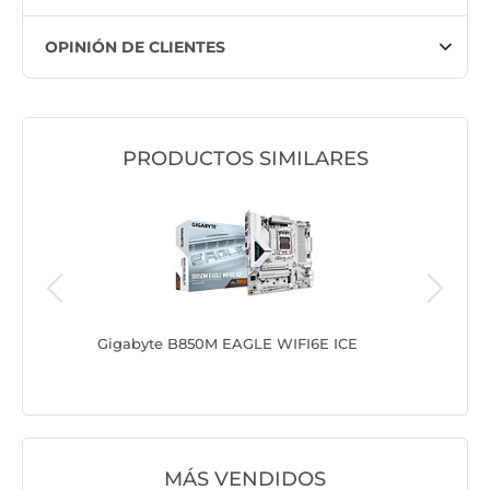
OPINIÓN DE CLIENTES
PRODUCTOS SIMILARES
I
Gigabyte B850M EAGLE WIFI6E ICE
AMD Gig
WIFI6E I
MÁS VENDIDOS