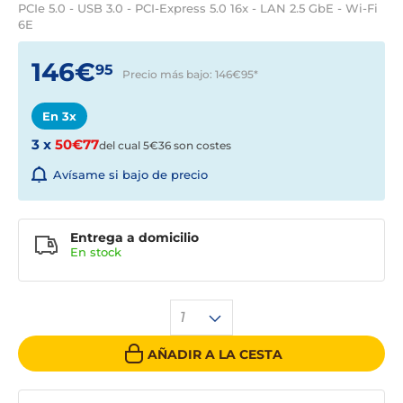
PCIe 5.0 - USB 3.0 - PCI-Express 5.0 16x - LAN 2.5 GbE - Wi-Fi
6E
146€
95
Precio más bajo: 146€95
*
En 3x
3 x
50€77
del cual 5€36 son costes
Avísame si bajo de precio
Entrega a domicilio
En stock
1
AÑADIR A LA CESTA