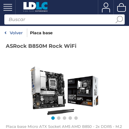
Volver
Placa base
ASRock B850M Rock WiFi
Placa base Micro ATX Socket AM5 AMD B850 - 2x DDR5 - M.2