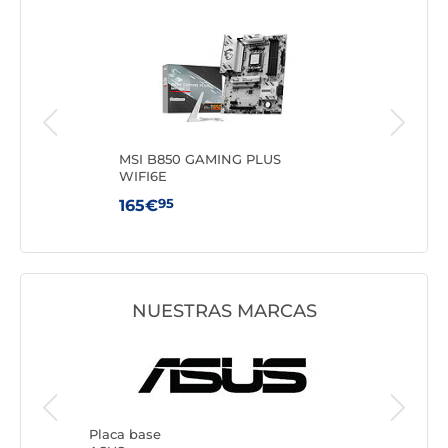
WK
MSI B850 GAMING PLUS
MSI
WIFI6E
95
165€
103
NUESTRAS MARCAS
Placa ba
Gigabyt
Placa base