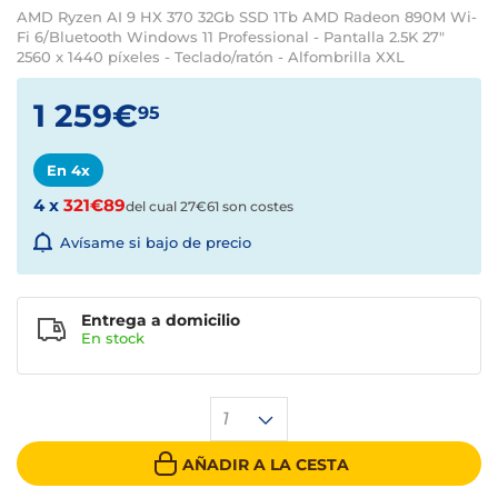
AMD Ryzen AI 9 HX 370 32Gb SSD 1Tb AMD Radeon 890M Wi-
Fi 6/Bluetooth Windows 11 Professional - Pantalla 2.5K 27"
2560 x 1440 píxeles - Teclado/ratón - Alfombrilla XXL
1 259€
95
En 4x
4 x
321€89
del cual 27€61 son costes
Avísame si bajo de precio
Entrega a domicilio
En
stock
1
AÑADIR A LA CESTA