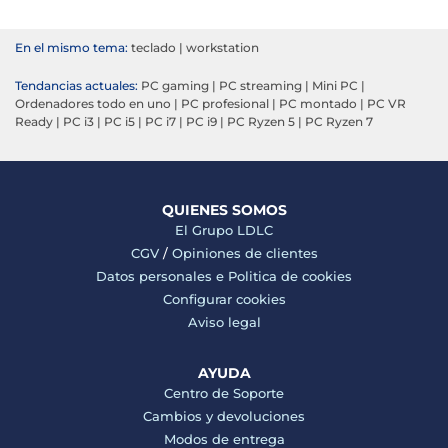
En el mismo tema:
teclado
|
workstation
Tendancias actuales:
PC gaming
|
PC streaming
|
Mini PC
|
Ordenadores todo en uno
|
PC profesional
|
PC montado
|
PC VR
Ready
|
PC i3
|
PC i5
|
PC i7
|
PC i9
|
PC Ryzen 5
|
PC Ryzen 7
QUIENES SOMOS
El Grupo LDLC
CGV
/
Opiniones de clientes
Datos personales e
Politica de cookies
Configurar cookies
Aviso legal
AYUDA
Centro de Soporte
Cambios y devoluciones
Modos de entrega