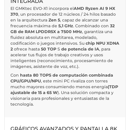
INTEGRADA
El GMKtec EVO-X1 incorpora el
AMD Ryzen AI 9 HX
370
, un procesador de 12 núcleos / 24 hilos basado
en la arquitectura
Zen 5
, capaz de alcanzar una
frecuencia máxima de
5,1 GHz
. Combinado con
32
GB de RAM LPDDR5X a 7500 MHz
, garantiza una
fluidez absoluta en multitarea, modelado,
codificación o juegos intensivos. Su
chip NPU XDNA
2
ofrece hasta
50 TOP
S
de potencia de IA
, para
acelerar tus flujos de trabajo creativos y usos
inteligentes (reconocimiento, procesamiento de
imágenes, asistente de voz, etc.).
Con
hasta 80 TOPS de computación combinada
CPU/GPU/NPU
, este mini PC rivaliza con torres
mucho mayores consumiendo menos energía
(TDP
ajustable de 15 a 65 W
). Una solución compacta y
visionaria para profesionales y entusiastas de la
tecnología.
GRÁFICOS AVANZADOS Y PANTALLA 8K