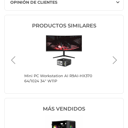
OPINIÓN DE CLIENTES
PRODUCTOS SIMILARES
/1024
Mini PC Workstation AI R9AI-HX370
Mini PC
64/1024 34" W11P
64/2048
MÁS VENDIDOS