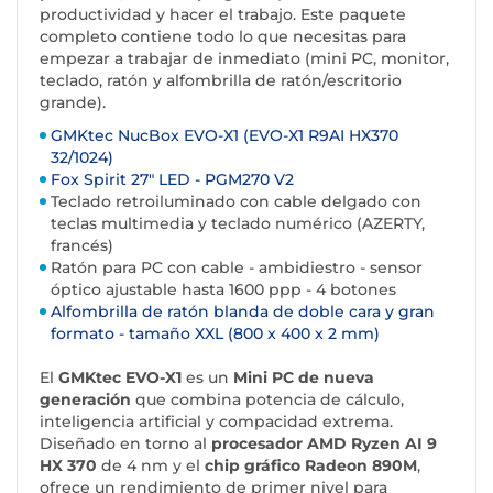
productividad y hacer el trabajo. Este paquete
completo contiene todo lo que necesitas para
empezar a trabajar de inmediato (mini PC, monitor,
teclado, ratón y alfombrilla de ratón/escritorio
grande).
GMKtec NucBox EVO-X1 (EVO-X1 R9AI HX370
32/1024)
Fox Spirit 27" LED - PGM270 V2
Teclado retroiluminado con cable delgado con
teclas multimedia y teclado numérico (AZERTY,
francés)
Ratón para PC con cable - ambidiestro - sensor
óptico ajustable hasta 1600 ppp - 4 botones
Alfombrilla de ratón blanda de doble cara y gran
formato - tamaño XXL (800 x 400 x 2 mm)
El
GMKtec EVO-X1
es un
Mini PC de nueva
generación
que combina potencia de cálculo,
inteligencia artificial y compacidad extrema.
Diseñado en torno al
procesador AMD Ryzen AI 9
HX 370
de 4 nm y el
chip gráfico Radeon 890M
,
ofrece un rendimiento de primer nivel para