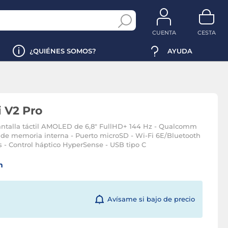
CUENTA
CESTA
¿QUIÉNES SOMOS?
AYUDA
i V2 Pro
antalla táctil AMOLED de 6,8" FullHD+ 144 Hz - Qualcomm
 de memoria interna - Puerto microSD - Wi-Fi 6E/Bluetooth
os - Control háptico HyperSense - USB tipo C
n
Avísame si bajo de precio