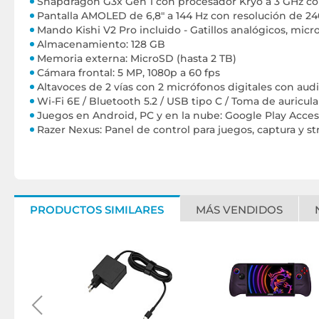
Snapdragon G3x Gen 1 con procesador Kryo a 3 GHz con
Pantalla AMOLED de 6,8" a 144 Hz con resolución de 24
Mando Kishi V2 Pro incluido - Gatillos analógicos, mic
Almacenamiento: 128 GB
Memoria externa: MicroSD (hasta 2 TB)
Cámara frontal: 5 MP, 1080p a 60 fps
Altavoces de 2 vías con 2 micrófonos digitales con aud
Wi-Fi 6E / Bluetooth 5.2 / USB tipo C / Toma de auricu
Juegos en Android, PC y en la nube: Google Play Acce
Razer Nexus: Panel de control para juegos, captura y s
PRODUCTOS SIMILARES
MÁS VENDIDOS