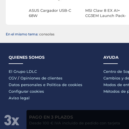
 Go S
ASUS Cargador USB-C
MSI Claw 8 EX AI+
00KFR)
68W
CG3EM Launch Pack-
008FR
En el mismo tema:
consolas
QUIENES SOMOS
AYUDA
El Grupo LDLC
Centro de So
CGV
/
Opiniones de clientes
Cambios y de
Datos personales e
Politica de cookies
Modos de en
Configurar cookies
Métodos de 
Aviso legal
PAGO EN 3 PLAZOS
Desde 100 € IVA incluido de pedido con tarjeta