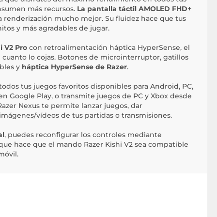
onsumen más recursos.
La pantalla táctil AMOLED FHD+
a renderización mucho mejor. Su fluidez hace que tus
tos y más agradables de jugar.
i V2 Pro
con retroalimentación háptica HyperSense, el
cuanto lo cojas. Botones de microinterruptor, gatillos
bles y
háptica HyperSense de Razer
.
odos tus juegos favoritos disponibles para Android, PC,
en Google Play, o transmite juegos de PC y Xbox desde
 Razer Nexus te permite lanzar juegos, dar
mágenes/vídeos de tus partidas o transmisiones.
al
, puedes reconfigurar los controles mediante
o que hace que el mando Razer Kishi V2 sea compatible
móvil.