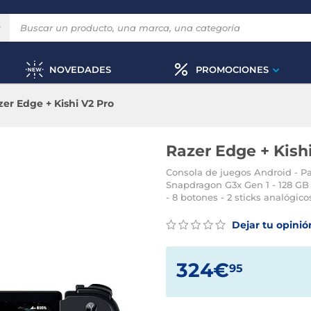
NOVEDADES
PROMOCIONES
zer Edge + Kishi V2 Pro
Razer Edge + Kish
Consola de juegos Android - P
Snapdragon G3x Gen 1 - 128 GB
- 8 botones - 2 sticks analógic
Dejar tu opinió
324€
95