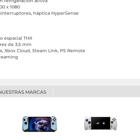
 refrigeración activa
00 x 1080
rointerruptores, háptica HyperSense
io espacial THX
lares de 3,5 mm
ss, Xbox Cloud, Steam Link, PS Remote
treaming
NUESTRAS MARCAS