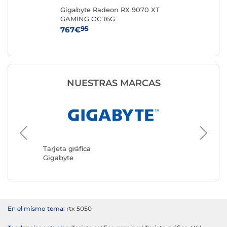
-
Gigabyte Radeon RX 9070 XT
MS
GAMING OC 16G
VE
95
767€
31
NUESTRAS MARCAS
Tarjeta 
ASUS
Tarjeta gráfica
Gigabyte
En el mismo tema:
rtx 5050