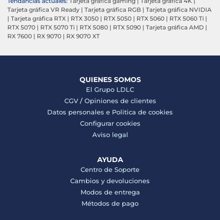
Tendancias actuales:
Tarjeta gráfica gaming
|
Tarjeta gráfica 4K
|
Tarjeta gráfica VR Ready
|
Tarjeta gráfica RGB
|
Tarjeta gráfica NVIDIA
|
Tarjeta gráfica RTX
|
RTX 3050
|
RTX 5050
|
RTX 5060
|
RTX 5060 Ti
|
RTX 5070
|
RTX 5070 Ti
|
RTX 5080
|
RTX 5090
|
Tarjeta gráfica AMD
|
RX 7600
|
RX 9070
|
RX 9070 XT
QUIENES SOMOS
El Grupo LDLC
CGV
/
Opiniones de clientes
Datos personales e
Politica de cookies
Configurar cookies
Aviso legal
AYUDA
Centro de Soporte
Cambios y devoluciones
Modos de entrega
Métodos de pago