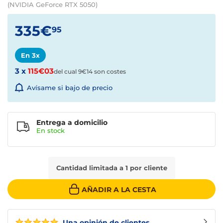
(NVIDIA GeForce RTX 5050)
335€
95
En 3x
3 x
115€03
del cual 9€14 son costes
Avísame si bajo de precio
Entrega a domicilio
En stock
Cantidad limitada a 1 por cliente
AÑADIR A LA CESTA
Una opinión de clientes