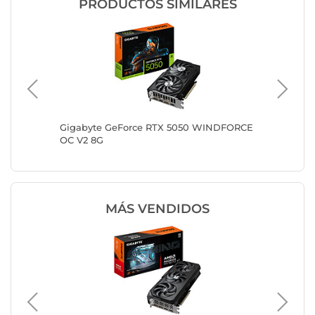
PRODUCTOS SIMILARES
8GB
Gigabyte GeForce RTX 5050 WINDFORCE
Gigabyt
OC V2 8G
MÁS VENDIDOS