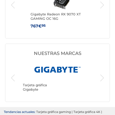
0
Gigabyte Radeon RX 9070 XT
ASU
GAMING OC 16G
12G
95
767€
81
NUESTRAS MARCAS
Tarjeta g
ASUS
Tarjeta gráfica
Gigabyte
Tendancias actuales:
Tarjeta gráfica gaming
|
Tarjeta gráfica 4K
|