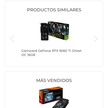
PRODUCTOS SIMILARES
i OC
Gainward GeForce RTX 5060 Ti Ghost
MSI GeF
OC 16GB
TRIO OC
MÁS VENDIDOS