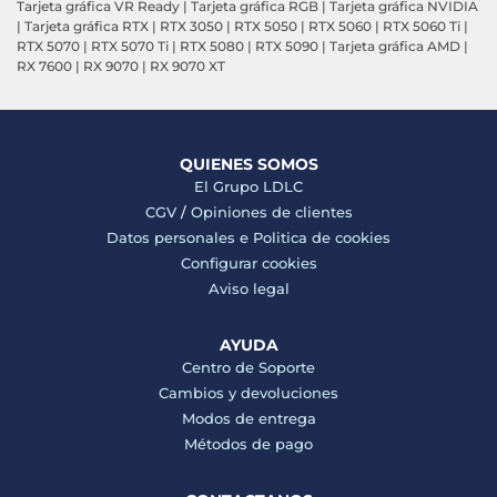
Tarjeta gráfica VR Ready
|
Tarjeta gráfica RGB
|
Tarjeta gráfica NVIDIA
|
Tarjeta gráfica RTX
|
RTX 3050
|
RTX 5050
|
RTX 5060
|
RTX 5060 Ti
|
RTX 5070
|
RTX 5070 Ti
|
RTX 5080
|
RTX 5090
|
Tarjeta gráfica AMD
|
RX 7600
|
RX 9070
|
RX 9070 XT
QUIENES SOMOS
El Grupo LDLC
CGV
/
Opiniones de clientes
Datos personales e
Politica de cookies
Configurar cookies
Aviso legal
AYUDA
Centro de Soporte
Cambios y devoluciones
Modos de entrega
Métodos de pago