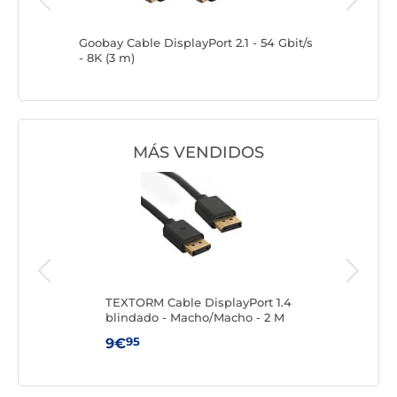
splayPort
Goobay Cable DisplayPort 2.1 - 54 Gbit/s
Goobay Ca
- 8K (3 m)
- 8K (3 m
MÁS VENDIDOS
Port
TEXTORM Cable DisplayPort 1.4
TEX
blindado - Macho/Macho - 2 M
HDMI
Mach
95
9€
14