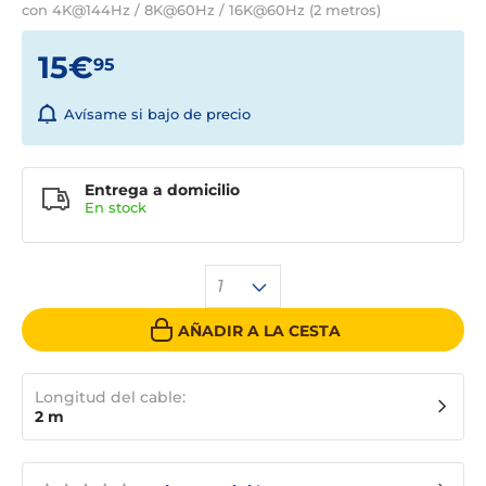
con 4K@144Hz / 8K@60Hz / 16K@60Hz (2 metros)
15€
95
Avísame si bajo de precio
Entrega a domicilio
En stock
1
AÑADIR A LA CESTA
Longitud del cable:
2 m