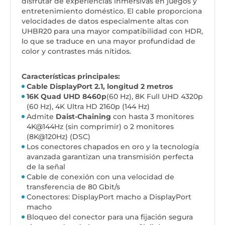
disfrutar de experiencias inmersivas en juegos y
entretenimiento doméstico. El cable proporciona
velocidades de datos especialmente altas con
UHBR20 para una mayor compatibilidad con HDR,
lo que se traduce en una mayor profundidad de
color y contrastes más nítidos.
Características principales:
Cable DisplayPort 2.1, longitud 2 metros
16K Quad UHD 8460p
(60 Hz), 8K Full UHD 4320p
(60 Hz), 4K Ultra HD 2160p (144 Hz)
Admite
Daist-Chaining
con hasta 3 monitores
4K@144Hz (sin comprimir) o 2 monitores
(8K@120Hz) (DSC)
Los conectores chapados en oro y la tecnología
avanzada garantizan una transmisión perfecta
de la señal
Cable de conexión con una velocidad de
transferencia de 80 Gbit/s
Conectores: DisplayPort macho a DisplayPort
macho
Bloqueo del conector para una fijación segura