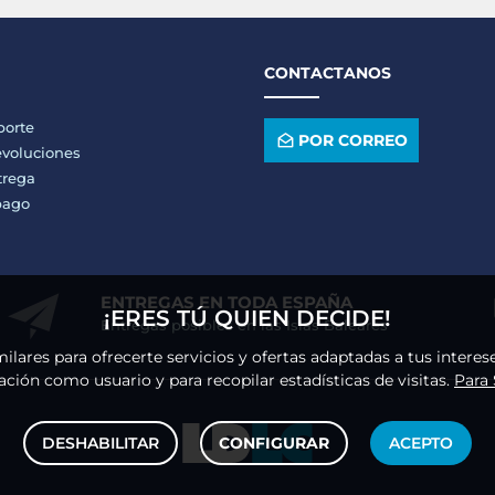
CONTACTANOS
porte
POR CORREO
voluciones
trega
pago
ENTREGAS EN TODA ESPAÑA
¡ERES TÚ QUIEN DECIDE!
Entregas posibles en las Islas Baleares
milares para ofrecerte servicios y ofertas adaptadas a tus intere
ción como usuario y para recopilar estadísticas de visitas.
Para
DESHABILITAR
CONFIGURAR
ACEPTO