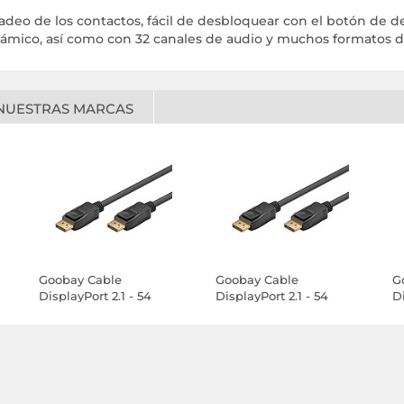
padeo de los contactos, fácil de desbloquear con el botón de 
ámico, así como con 32 canales de audio y muchos formatos d
NUESTRAS MARCAS
Goobay Cable
Goobay Cable
G
DisplayPort 2.1 - 54
DisplayPort 2.1 - 54
Di
Gbit/s - 8K (2 m)
Gbit/s - 8K (1 m)
Gb