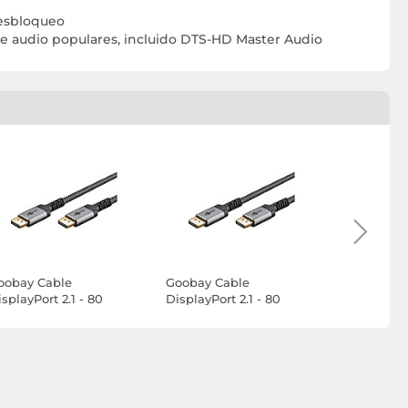
desbloqueo
e audio populares, incluido DTS-HD Master Audio
oobay Cable
Goobay Cable
Goobay Ca
splayPort 2.1 - 80
DisplayPort 2.1 - 80
DisplayPort
it/s - 10K (3 m)
Gbit/s - 10K (2 m)
Gbit/s - 10