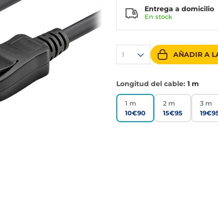
Entrega a domicilio
En stock
AÑADIR A L
1
Longitud del cable:
1 m
1 m
2 m
3 m
10€90
15€95
19€9