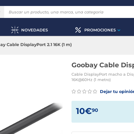
NOVEDADES
PROMOCIONES
y Cable DisplayPort 2.1 16K (1 m)
Goobay Cable Displ
Cable DisplayPort macho a Di
16K@60Hz (1 metro)
Dejar tu opinió
10€
90