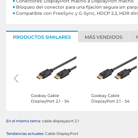
Conectores: DisplayPort macho a DisplayPort macho
Bloqueo del conector para una fijación segura sin par
Compatible con FreeSync y G-Sync, HDCP 2.2, HDR din
PRODUCTOS SIMILARES
MÁS VENDIDOS
híbrido
Goobay Cable
Goobay Cable
yPort (20m)
DisplayPort 2.1 - 54
DisplayPort 2.1 - 54
Gbit/s - 8K (3 m)
Gbit/s - 8K (3 m)
En el mismo tema:
cable displayport 2.1
Tendancias actuales:
Cable DisplayPort