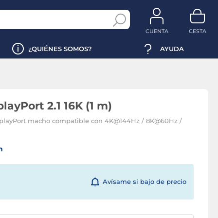
CUENTA
CESTA
¿QUIÉNES SOMOS?
AYUDA
ayPort 2.1 16K (1 m)
splayPort macho compatible con 4K@144Hz / 8K@60Hz /
n
Avísame si bajo de precio