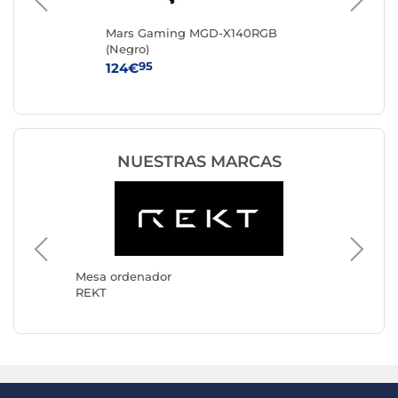
EVO
Mars Gaming MGD-X140RGB
RE
(Negro)
95
124€
34
NUESTRAS MARCAS
Mesa ordenador
Mesa or
REKT
Mars G