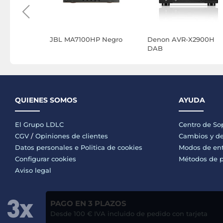
lanco
JBL MA7100HP Negro
Denon AVR-X2900H
DAB
QUIENES SOMOS
AYUDA
El Grupo LDLC
Centro de So
CGV
/
Opiniones de clientes
Cambios y de
Datos personales e
Politica de cookies
Modos de en
Configurar cookies
Métodos de 
Aviso legal
PAGO EN 3 PLAZOS
Desde 100 € IVA incluido de pedido con tarjeta