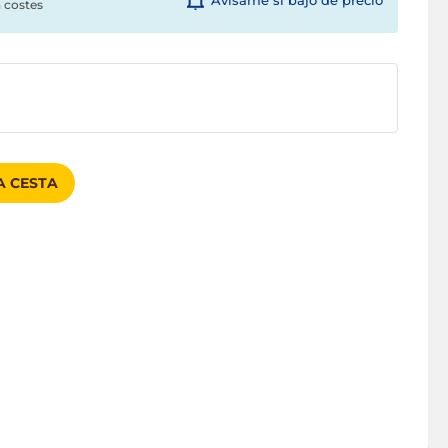
Avísame si bajo de precio
n costes
A CESTA