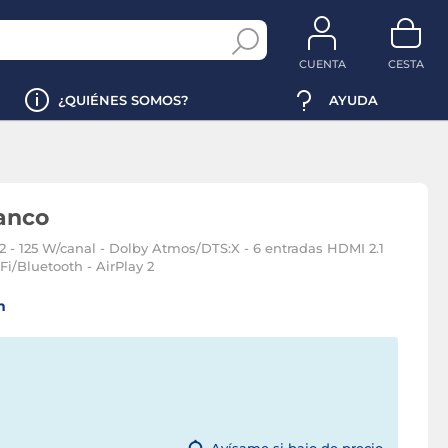
CUENTA
CESTA
¿QUIÉNES SOMOS?
AYUDA
anco
2 - 125 W/canal - Dolby Atmos/DTS:X - 6 entradas HDMI 2.1
i/Bluetooth - AirPlay 2
n