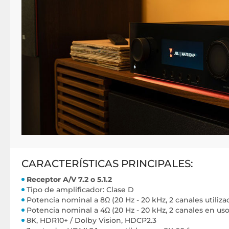
CARACTERÍSTICAS PRINCIPALES:
Receptor A/V 7.2 o 5.1.2
Tipo de amplificador: Clase D
Potencia nominal a 8Ω (20 Hz - 20 kHz, 2 canales utiliz
Potencia nominal a 4Ω (20 Hz - 20 kHz, 2 canales en us
8K, HDR10+ / Dolby Vision, HDCP2.3