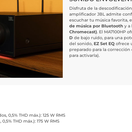
Disfruta de la descodificació
amplificador JBL admite con
escuchar tu música favorita, 
de música por Bluetooth
y a
Chromecast)
. El MA7100HP o
D
de bajo ruido, para una pote
del sonido,
EZ Set EQ
ofrece u
preparado para la corrección 
para activarla).
ados, 0,5% THD máx.): 125 W RMS
o, 0,5% THD máx.): 175 W RMS