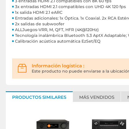
3 entradas HDMI 2.1 compatibles con 8K 60 fps
3x entradas HDMI 2.1 compatibles con UHD 4K 120 fps
1x salida HDMI 2.1 eARC
Entradas adicionales: 1x Óptica. 1x Coaxial. 2x RCA Estér
2x salidas de subwoofer
ALLJuegos-VRR, M, QFT, HFR (4K@120Hz)
Tecnología inalámbrica Bluetooth 5.3 AptX Adaptable; 
Calibración acústica automática EzSet/EQ
Información logística :
Este producto no puede enviarse a la ubicación
PRODUCTOS SIMILARES
MÁS VENDIDOS