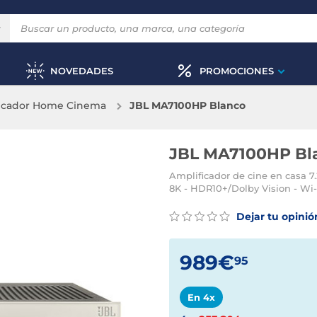
NOVEDADES
PROMOCIONES
icador Home Cinema
JBL MA7100HP Blanco
JBL MA7100HP Bl
Amplificador de cine en casa 7.
8K - HDR10+/Dolby Vision - Wi-F
Dejar tu opinió
989€
95
En 4x