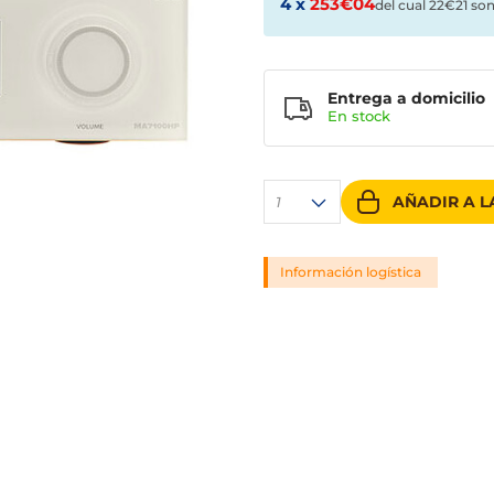
4 x
253€04
del cual 22€21 so
Entrega a domicilio
En stock
AÑADIR A L
1
Información logística