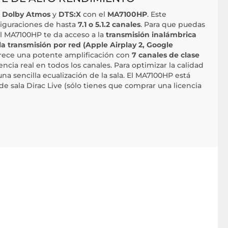
n
Dolby Atmos
y
DTS:X
con el
MA7100HP
. Este
figuraciones de hasta
7.1 o 5.1.2 canales
. Para que puedas
el MA7100HP te da acceso a la
transmisión inalámbrica
la transmisión por red (Apple Airplay 2, Google
frece una potente amplificación con
7 canales de clase
ncia real en todos los canales. Para optimizar la calidad
na sencilla ecualización de la sala. El MA7100HP está
de sala Dirac Live (sólo tienes que comprar una licencia