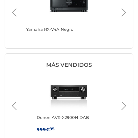
Yamaha RX-V4A Negro
Denon 
MÁS VENDIDOS
Denon AVR-X2900H DAB
JB
95
999€
34