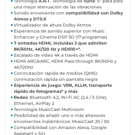
Tecnología
A.R.T
. Tecnología de
cuña
: 5ª pata para
una mejor atenuación de las vibraciones
Sonido envolvente con
compatibilidad con Dolby
Atmos y DTS:X
Virtualizador de altura Dolby Atmos
Experiencia de sonido superior con Music
Enhancer y Cinema DSP 3D (17 programas)
7 entradas HDMI, incluidas 3 que admiten
8K/60Hz, 4K/120 Hz y HDR10+*.
Escalado de vídeo 4K a través de HDMI
HDMI ARC/eARC, HDMI Pass-through 8K/60Hz y
4K/120Hz
Conmutación rápida de medios (QMS):
conmutación rápida sin pantalla negra
Experiencia de juego: VRR, ALLM, transporte
rápido de fotogramas* y más
Redes
: Bluetooth 4.2, Wi-Fi AC (2,4 / 5 GHz),
Ethernet, AirPlay 2
Tecnología MusicCast Multiroom
Posibilidad de añadir uno o más altavoces
envolventes inalámbricos: MusicCast 20 / 50
Compatibilidad con Amazon Alexa, Google
Assistant y Siri