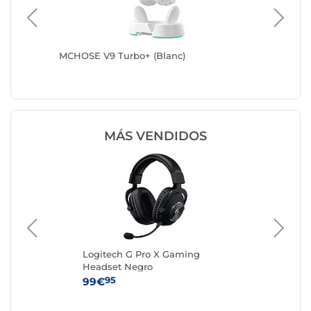
MCHOSE V9 Turbo+ (Blanc)
Razer B
Xbox (bl
MÁS VENDIDOS
Logitech G Pro X Gaming
Log
Headset Negro
Li
Bl
95
99€
12