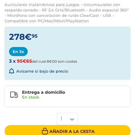
Auriculares inalámbricos para juegos - circumaurales con
respaldo cerrado - RF 2,4 GHz/Bluetooth - Audio espacial 360°
- Micrófono con cancelación de ruido ClearCast - USB -
Compatible con PC/Mac/Móvil/PlayStation
278€
95
En 3x
3 x
95€65
del cual 8€00 son costes
Avísame si bajo de precio
Entrega a domicilio
En stock
1
AÑADIR A LA CESTA