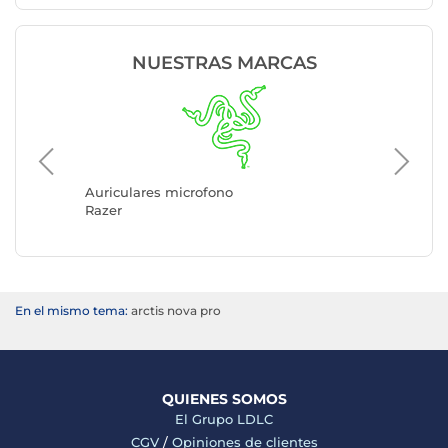
NUESTRAS MARCAS
Auricul
Logitec
Auriculares microfono
Razer
En el mismo tema:
arctis nova pro
QUIENES SOMOS
El Grupo LDLC
CGV
/
Opiniones de clientes