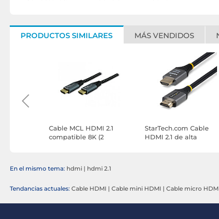
PRODUCTOS SIMILARES
MÁS VENDIDOS
l Hybrid
Cable MCL HDMI 2.1
StarTech.com Cable
e with
compatible 8K (2
HDMI 2.1 de alta
m)
metros)
velocidad certificado
48Gbps 8K 60Hz / 4K
120 Hz de 0.3 m
En el mismo tema:
hdmi
|
hdmi 2.1
Tendancias actuales:
Cable HDMI
|
Cable mini HDMI
|
Cable micro HDM