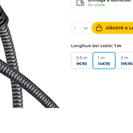
Entrega a domicilio
En stock
AÑADIR A L
1
Longitud del cable:
1 m
0.5 m
1 m
2 m
9€90
14€95
19€95