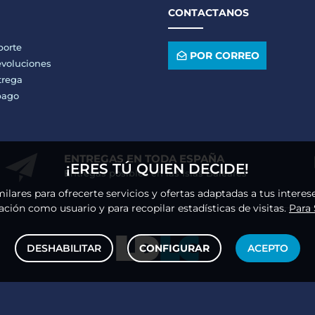
CONTACTANOS
porte
POR CORREO
voluciones
trega
pago
ENTREGAS EN TODA ESPAÑA
¡ERES TÚ QUIEN DECIDE!
Entregas posibles en las Islas Baleares
milares para ofrecerte servicios y ofertas adaptadas a tus intere
ción como usuario y para recopilar estadísticas de visitas.
Para
DESHABILITAR
CONFIGURAR
ACEPTO