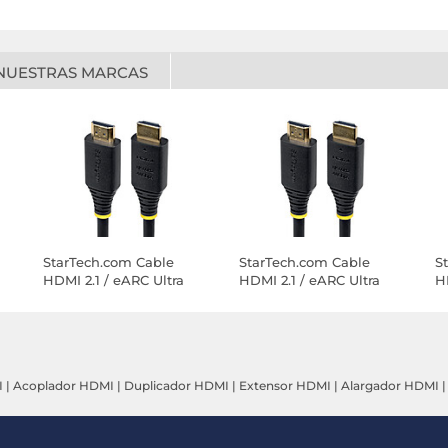
NUESTRAS MARCAS
StarTech.com Cable
StarTech.com Cable
S
HDMI 2.1 / eARC Ultra
HDMI 2.1 / eARC Ultra
H
Alta Velocidad
Alta Velocidad
A
Certificado 48Gbps 8K
Certificado 48Gbps 8K
C
60Hz / 4K 120Hz de 0.5
60Hz / 4K 120Hz de 5 m
6
m
I
|
Acoplador HDMI
|
Duplicador HDMI
|
Extensor HDMI
|
Alargador HDMI