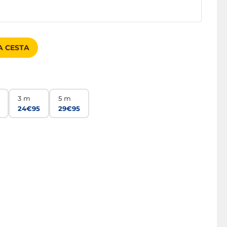
A CESTA
3 m
5 m
24€95
29€95