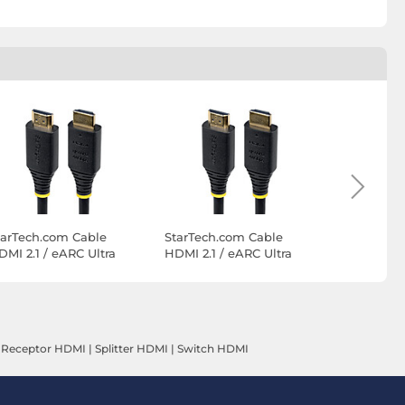
tarTech.com Cable
StarTech.com Cable
StarTech.
DMI 2.1 / eARC Ultra
HDMI 2.1 / eARC Ultra
HDMI 2.1 /
lta Velocidad
Alta Velocidad
Alta Veloc
ertificado 48Gbps 8K
Certificado 48Gbps 8K
Certifica
0Hz / 4K 120Hz de 4 m
60Hz / 4K 120Hz de 3 m
60Hz / 4K
|
Receptor HDMI
|
Splitter HDMI
|
Switch HDMI