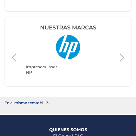
NUESTRAS MARCAS
Impresora láser
Impresor
HP
Brother
En el mismo tema:
hl -l3
QUIENES SOMOS
El Grupo LDLC