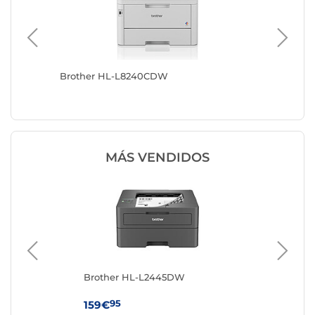
Brother HL-L8240CDW
Brother
MÁS VENDIDOS
Brother HL-L2445DW
Br
95
159€
11