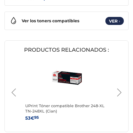
Ver los toners compatibles
VER
›
PRODUCTOS RELACIONADOS :
UPrint Tóner compatible Brother 248-XL
UPrint 
TN-248XL (Cian)
TN-248X
95
95
53€
53€