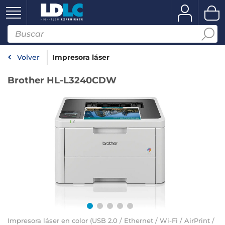
Volver
Impresora láser
Brother HL-L3240CDW
Impresora láser en color (USB 2.0 / Ethernet / Wi-Fi / AirPrint /