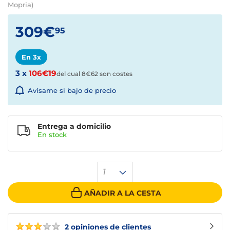
Mopria)
309€
95
En 3x
3 x
106€19
del cual 8€62 son costes
Avísame si bajo de precio
Entrega a domicilio
En
stock
1
AÑADIR A LA CESTA
2 opiniones de clientes