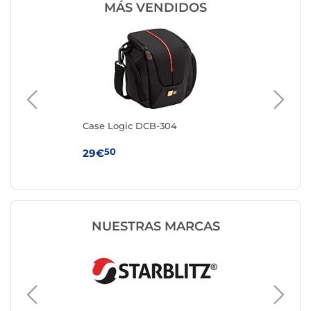
MÁS VENDIDOS
Case Logic DCB-304
Ca
50
29€
34
NUESTRAS MARCAS
Funda 
CULLM