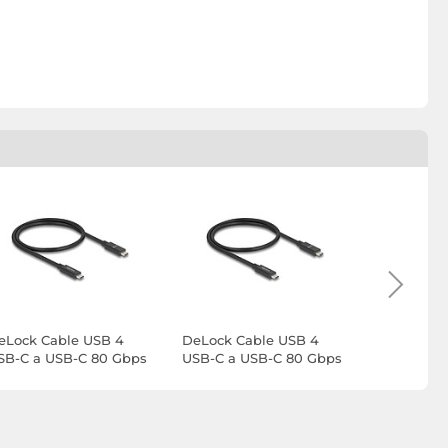
eLock Cable USB 4
DeLock Cable USB 4
Belkin Bo
SB-C a USB-C 80 Gbps
USB-C a USB-C 80 Gbps
Cable 2 en
on Power Delivery 240
con Power Delivery 240
Lightning
 - M/M - 1 m
W - M/M - 0.5 m