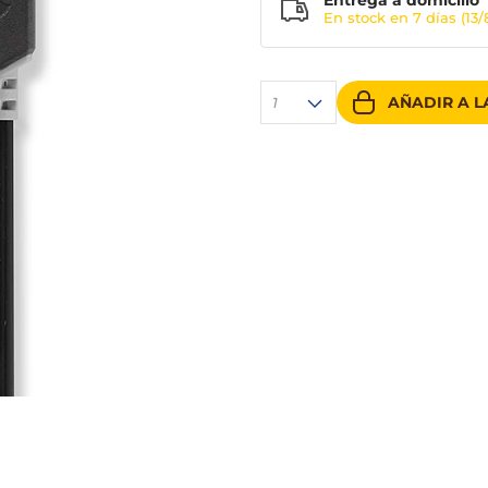
Entrega a domicilio
En stock en
7 días
(13/
AÑADIR A L
1