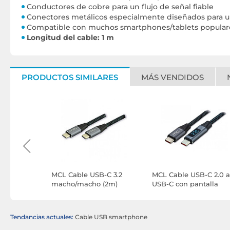
Conductores de cobre para un flujo de señal fiable
Conectores metálicos especialmente diseñados para una
Compatible con muchos smartphones/tablets populares
Longitud del cable: 1 m
PRODUCTOS SIMILARES
MÁS VENDIDOS
e Stream
MCL Cable USB-C 3.2
MCL Cable USB-C 2.0 a
 Blanco (3
macho/macho (2m)
USB-C con pantalla
digital (2 m)
Tendancias actuales:
Cable USB smartphone