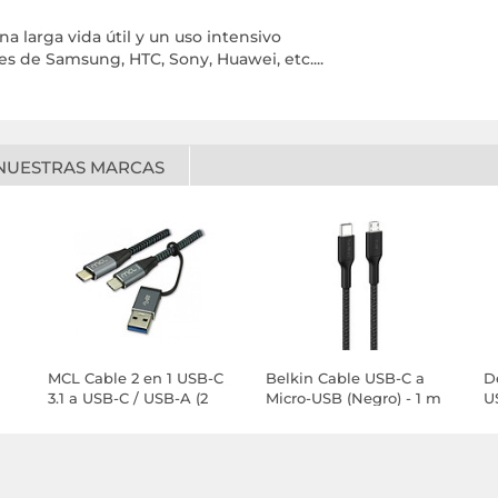
 larga vida útil y un uso intensivo
 de Samsung, HTC, Sony, Huawei, etc....
NUESTRAS MARCAS
MCL Cable 2 en 1 USB-C
Belkin Cable USB-C a
D
3.1 a USB-C / USB-A (2
Micro-USB (Negro) - 1 m
U
m)
c
W