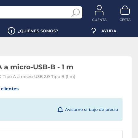
CUENTA
CESTA
¿QUIÉNES SOMOS?
AYUDA
 a micro-USB-B - 1 m
0 Tipo A a micro-USB 2.0 Tipo B (1 m)
clientes
Avísame si bajo de precio