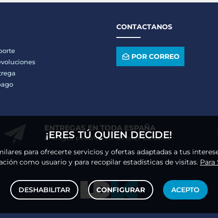
CONTACTANOS
porte
POR CORREO
voluciones
trega
pago
ENTREGAS EN TODA ESPAÑA
¡ERES TÚ QUIEN DECIDE!
Entregas posibles en las Islas Baleares
milares para ofrecerte servicios y ofertas adaptadas a tus intere
ción como usuario y para recopilar estadísticas de visitas.
Para
DESHABILITAR
CONFIGURAR
ACEPTO