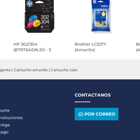
HP 302/304
Brother LC527Y
B
(B7RT6AE#LS1) - 3
(Amarillo)
(A
Colores
genta
|
Cartucho amarillo
|
Cartucho cian
CONTACTANOS
porte
POR CORREO
voluciones
trega
pago