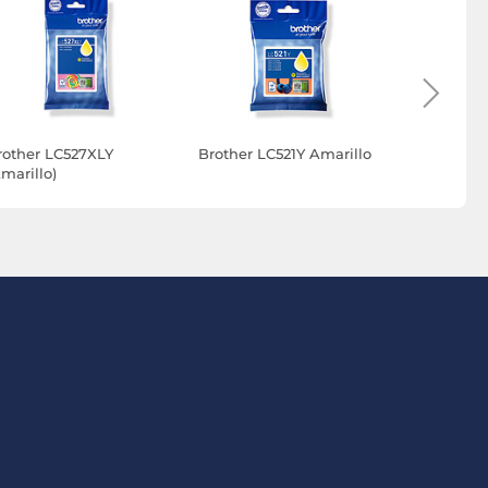
rother LC527XLY
Brother LC521Y Amarillo
Brother B
marillo)
(Amarillo)