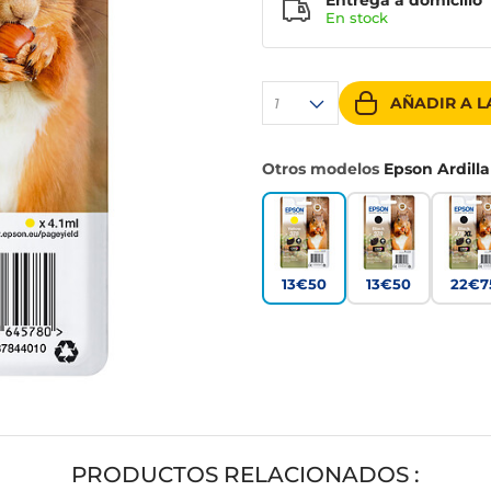
Entrega a domicilio
En stock
AÑADIR A L
1
Otros modelos
Epson Ardilla
13€50
13€50
22€7
PRODUCTOS RELACIONADOS :