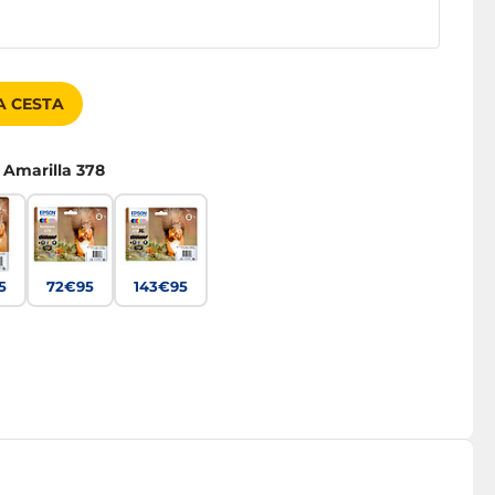
A CESTA
 Amarilla 378
5
72€95
143€95