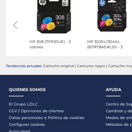
0Y
HP 308 (7FP20UE) - 3
HP 302XL/304XL
colores
(B7RT8AE#LS1) - 3
Colores
Tendancias actuales:
Cartucho original
|
Cartucho negro
|
Cartucho ma
QUIENES SOMOS
AYUDA
El Grupo LDLC
Centro de So
CGV
/
Opiniones de clientes
Cambios y de
Datos personales e
Politica de cookies
Modos de en
Configurar cookies
Métodos de 
Aviso legal