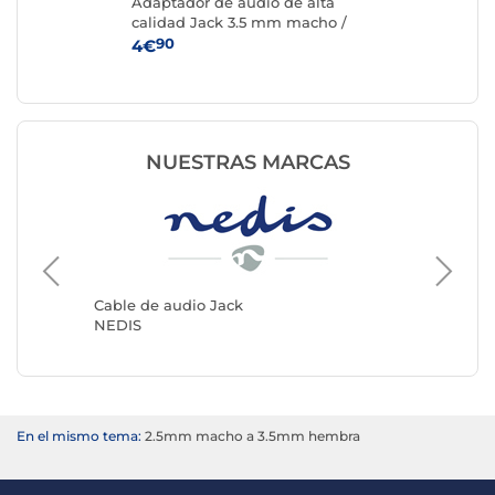
reo
Adaptador de audio de alta
St
calidad Jack 3.5 mm macho /
ext
3.5 mm hembra
3,5
90
4€
11
NUESTRAS MARCAS
Cable de audio Jack
Cable d
NEDIS
Genéric
En el mismo tema:
2.5mm macho a 3.5mm hembra