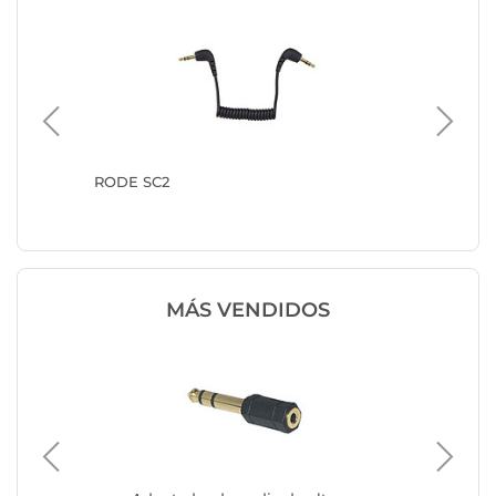
k 3.5
RODE SC2
Adaptad
m
/ 6.35 
MÁS VENDIDOS