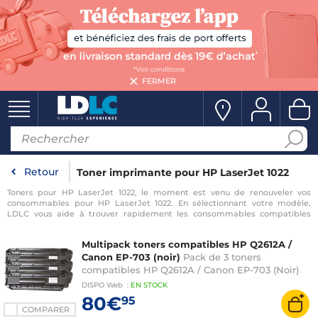
FERMER
Retour
Toner imprimante pour HP LaserJet 1022
Toners pour HP LaserJet 1022, le moment est venu de renouveler vos
consommables pour HP LaserJet 1022. En sélectionnant votre modèle,
LDLC vous aide à trouver rapidement les consommables compatibles
avec votre imprimante pour HP LaserJet 1022.
Multipack toners compatibles HP Q2612A /
Canon EP-703 (noir)
Pack de 3 toners
compatibles HP Q2612A / Canon EP-703 (Noir)
DISPO
Web
:
EN
STOCK
80€
95
COMPARER