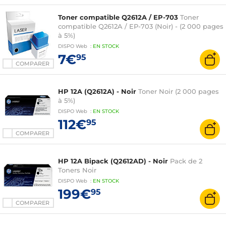
Toner compatible Q2612A / EP-703
Toner
compatible Q2612A / EP-703 (Noir) - (2 000 pages
à 5%)
DISPO
Web
:
EN
STOCK
7€
95
COMPARER
HP 12A (Q2612A) - Noir
Toner Noir (2 000 pages
à 5%)
DISPO
Web
:
EN
STOCK
112€
95
COMPARER
HP 12A Bipack (Q2612AD) - Noir
Pack de 2
Toners Noir
DISPO
Web
:
EN
STOCK
199€
95
COMPARER