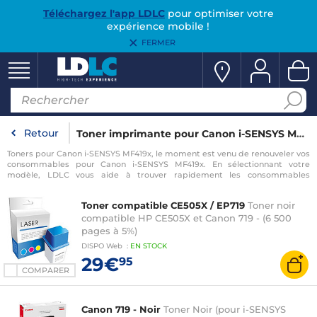
Téléchargez l'app LDLC
pour optimiser votre
expérience mobile !
FERMER
Retour
Toner imprimante pour Canon i-SENSYS MF419x
Toners pour Canon i-SENSYS MF419x, le moment est venu de renouveler vos
consommables pour Canon i-SENSYS MF419x. En sélectionnant votre
modèle, LDLC vous aide à trouver rapidement les consommables
compatibles avec votre imprimante pour Canon i-SENSYS MF419x.
Toner compatible CE505X / EP719
Toner noir
compatible HP CE505X et Canon 719 - (6 500
pages à 5%)
DISPO
Web
:
EN
STOCK
29€
95
COMPARER
Canon 719 - Noir
Toner Noir (pour i-SENSYS