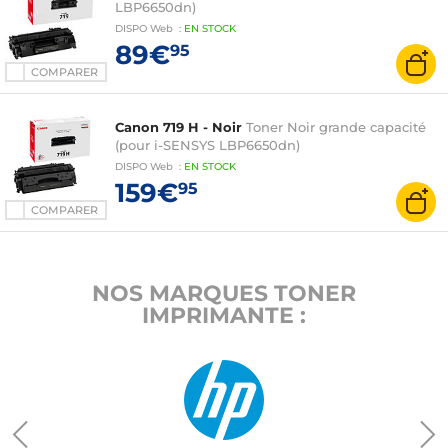
LBP6650dn)
DISPO
Web
:
EN
STOCK
89€
95
COMPARER
Canon 719 H - Noir
Toner Noir grande capacité
(pour i-SENSYS LBP6650dn)
DISPO
Web
:
EN
STOCK
159€
95
COMPARER
NOS MARQUES TONER
IMPRIMANTE :