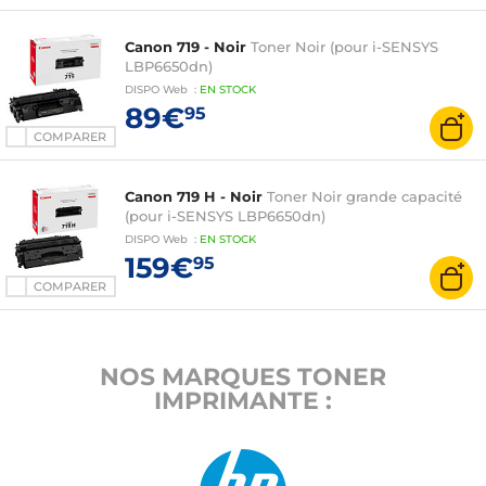
Canon 719 - Noir
Toner Noir (pour i-SENSYS
LBP6650dn)
DISPO
Web
:
EN
STOCK
89€
95
COMPARER
Canon 719 H - Noir
Toner Noir grande capacité
(pour i-SENSYS LBP6650dn)
DISPO
Web
:
EN
STOCK
159€
95
COMPARER
NOS MARQUES TONER
IMPRIMANTE :