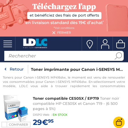
FERMER
Retour
Toner imprimante pour Canon i-SENSYS MF416dw
Toners pour Canon i-SENSYS MF416dw, le moment est venu de renouveler
vos consommables pour Canon i-SENSYS MF416dw. En sélectionnant votre
modèle, LDLC vous aide à trouver rapidement les consommables
compatibles avec votre imprimante pour Canon i-SENSYS MF416dw.
Toner compatible CE505X / EP719
Toner noir
compatible HP CE505X et Canon 719 - (6 500
pages à 5%)
DISPO
Web
:
EN
STOCK
29€
95
COMPARER