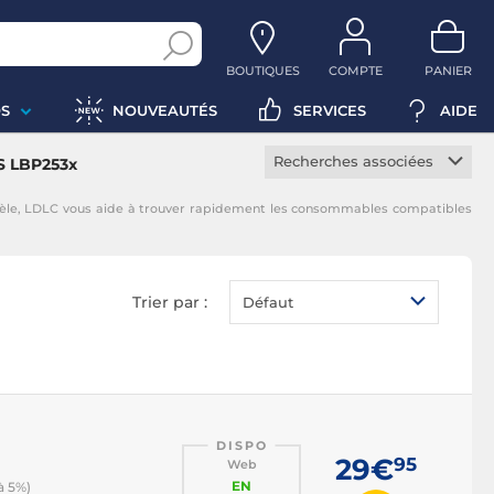
BOUTIQUES
COMPTE
PANIER
S
NOUVEAUTÉS
SERVICES
AIDE
Recherches associées
S LBP253x
Toner constructeur
èle, LDLC vous aide à trouver rapidement les consommables compatibles
Toner noir
Toner magenta
Toner jaune
Trier par :
Défaut
Toner cyan
DISPO
29€
95
Web
EN
à 5%)