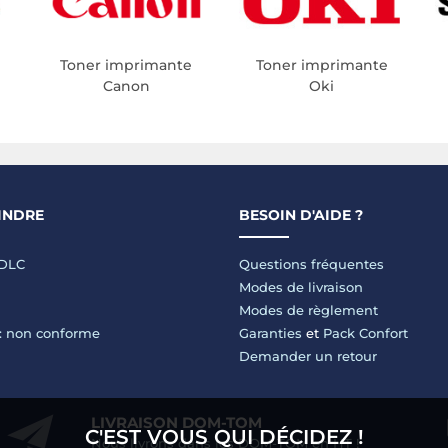
Toner imprimante
Toner imprimante
Canon
Oki
INDRE
BESOIN D'AIDE ?
LDLC
Questions fréquentes
Modes de livraison
Modes de règlement
 : non conforme
Garanties
et
Pack Confort
Demander un retour
LIVRAISON DOM-TOM
C'EST VOUS QUI DÉCIDEZ !
Nous livrons dans les DOM-TOM en HT !