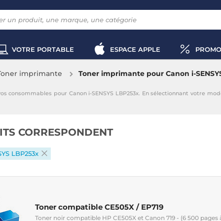
VOTRE PORTABLE
ESPACE APPLE
PROMO
Toner imprimante
Toner imprimante pour Canon i-SENSY
 vos consommables pour Canon i-SENSYS LBP253x. En sélectionnant votre mod
ITS CORRESPONDENT
SYS LBP253x
Toner compatible CE505X / EP719
Toner noir compatible HP CE505X et Canon 719 - (6 500 pages 