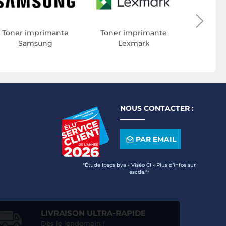
Toner 
Toner imprimante
Toner imprimante
Samsung
Lexmark
NOUS CONTACTER :
PAR EMAIL
*Étude Ipsos bva - Viséo CI - Plus d’infos sur
escda.fr
LIVRAISON ULTRA-RAPIDE
Dès le lendemain !