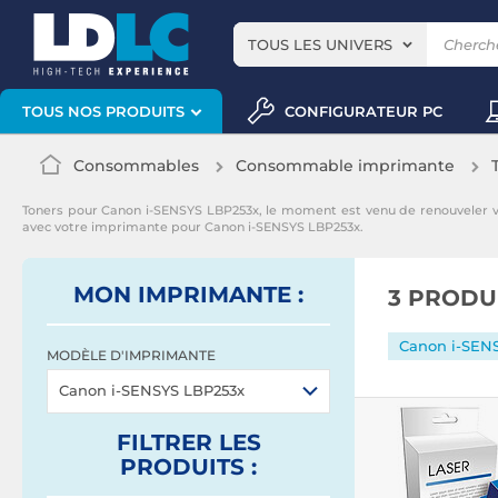
TOUS LES UNIVERS
CONFIGURATEUR PC
TOUS NOS PRODUITS
Consommables
Consommable imprimante
Toners pour Canon i-SENSYS LBP253x, le moment est venu de renouveler
avec votre imprimante pour Canon i-SENSYS LBP253x.
MON IMPRIMANTE :
3 PRODU
Canon i-SEN
MODÈLE D'IMPRIMANTE
Canon i-SENSYS LBP253x
FILTRER
LES
PRODUITS
: