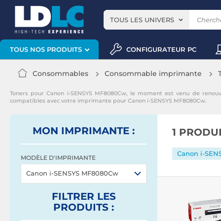
TOUS LES UNIVERS
CONFIGURATEUR PC
TOUS NOS PRODUITS
Consommables
Consommable imprimante
Toners pour Canon i-SENSYS MF8080Cw, le moment est venu de renouv
compatibles avec votre imprimante pour Canon i-SENSYS MF8080Cw.
MON IMPRIMANTE :
1 PRODU
Canon i-SE
MODÈLE D'IMPRIMANTE
Canon i-SENSYS MF8080Cw
FILTRER
LES
PRODUITS
: