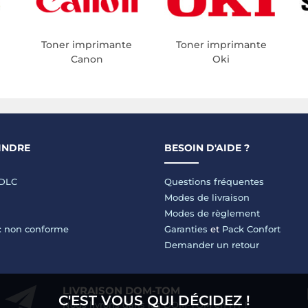
Toner imprimante
Toner imprimante
Canon
Oki
INDRE
BESOIN D'AIDE ?
LDLC
Questions fréquentes
Modes de livraison
Modes de règlement
 : non conforme
Garanties
et
Pack Confort
Demander un retour
LIVRAISON DOM-TOM
C'EST VOUS QUI DÉCIDEZ !
Nous livrons dans les DOM-TOM en HT !