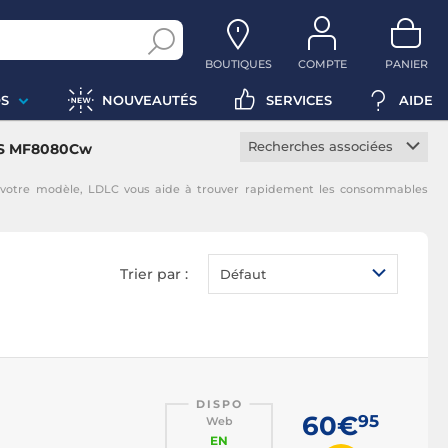
BOUTIQUES
COMPTE
PANIER
S
NOUVEAUTÉS
SERVICES
AIDE
Recherches associées
YS MF8080Cw
Toner constructeur
votre modèle, LDLC vous aide à trouver rapidement les consommables
Toner noir
Toner magenta
Toner jaune
Trier par :
Défaut
Toner cyan
DISPO
60€
95
Web
EN