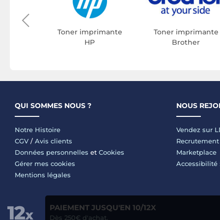
rimante
on
Toner imprimante
Toner imprimante
HP
Brother
QUI SOMMES NOUS ?
NOUS REJO
Notre Histoire
Vendez sur 
CGV
/
Avis clients
Recrutement
Données personnelles
et
Cookies
Marketplace
Gérer mes cookies
Accessibilité
Mentions légales
PAIEMENT JUSQU'EN 10/12X
Dès 250€ d'achat.