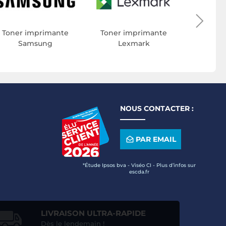
Toner 
Toner imprimante
Toner imprimante
Samsung
Lexmark
NOUS CONTACTER :
PAR EMAIL
*Étude Ipsos bva - Viséo CI - Plus d’infos sur
escda.fr
LIVRAISON ULTRA-RAPIDE
Dès le lendemain !