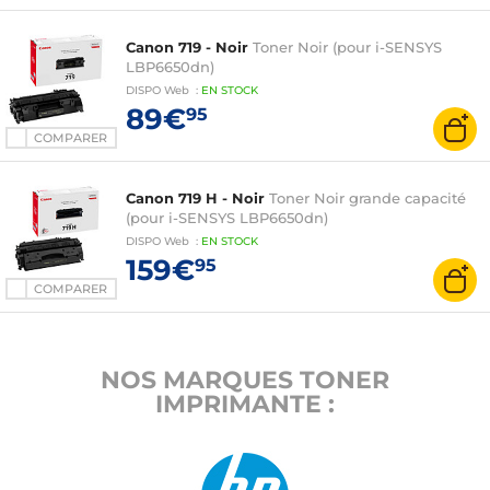
Canon 719 - Noir
Toner Noir (pour i-SENSYS
LBP6650dn)
DISPO
Web
:
EN
STOCK
89€
95
COMPARER
Canon 719 H - Noir
Toner Noir grande capacité
(pour i-SENSYS LBP6650dn)
DISPO
Web
:
EN
STOCK
159€
95
COMPARER
NOS MARQUES TONER
IMPRIMANTE :