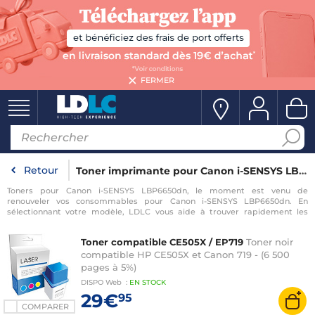
FERMER
Retour
Toner imprimante pour Canon i-SENSYS LBP6650dn
Toners pour Canon i-SENSYS LBP6650dn, le moment est venu de
renouveler vos consommables pour Canon i-SENSYS LBP6650dn. En
sélectionnant votre modèle, LDLC vous aide à trouver rapidement les
consommables compatibles avec votre imprimante pour Canon i-SENSYS
LBP6650dn.
Toner compatible CE505X / EP719
Toner noir
compatible HP CE505X et Canon 719 - (6 500
pages à 5%)
DISPO
Web
:
EN
STOCK
29€
95
COMPARER