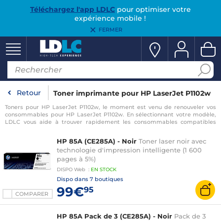
Téléchargez l'app LDLC
pour optimiser votre
expérience mobile !
FERMER
Retour
Toner imprimante pour HP LaserJet P1102w
Toners pour HP LaserJet P1102w, le moment est venu de renouveler vos
consommables pour HP LaserJet P1102w. En sélectionnant votre modèle,
LDLC vous aide à trouver rapidement les consommables compatibles
avec votre imprimante pour HP LaserJet P1102w.
HP 85A (CE285A) - Noir
Toner laser noir avec
technologie d'impression intelligente (1 600
pages à 5%)
DISPO
Web
:
EN
STOCK
Dispo dans
7 boutiques
99€
95
COMPARER
HP 85A Pack de 3 (CE285A) - Noir
Pack de 3