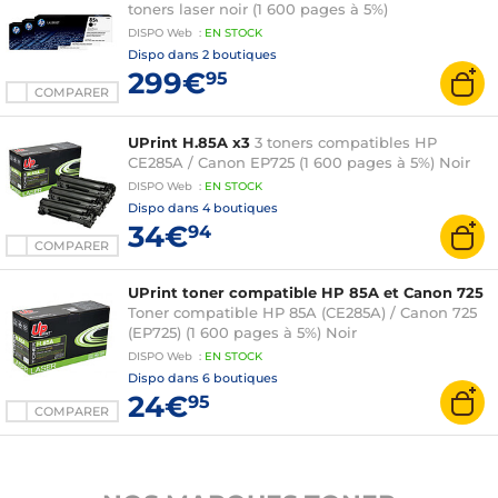
toners laser noir (1 600 pages à 5%)
DISPO
Web
:
EN
STOCK
Dispo dans
2 boutiques
299€
95
COMPARER
UPrint H.85A x3
3 toners compatibles HP
CE285A / Canon EP725 (1 600 pages à 5%) Noir
DISPO
Web
:
EN
STOCK
Dispo dans
4 boutiques
34€
94
COMPARER
UPrint toner compatible HP 85A et Canon 725
Toner compatible HP 85A (CE285A) / Canon 725
(EP725) (1 600 pages à 5%) Noir
DISPO
Web
:
EN
STOCK
Dispo dans
6 boutiques
24€
95
COMPARER