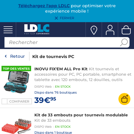
Téléchargez l'app LDLC
pour optimiser votre
expérience mobile !
FERMER
Retour
Kit de tournevis PC
INOVU FIX'EM ALL Pro Kit
Kit tournevis et
TOP DES VENTES
accessoires pour PC, PC portable, smartphone et
tablette avec 120 embouts, 12 douilles, outils
d'ouverture, ventouse pour écran et spatules
DISPO
Web
:
EN
STOCK
Dispo dans
76 boutiques
39€
95
COMPARER
Kit de 33 embouts pour tournevis modulable
Kit de 33 embouts
DISPO
Web
:
EN
STOCK
Dispo dans
1 boutique