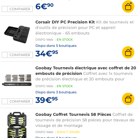
6€
90
COMPARER
Corsair DIY PC Precision Kit
Kit de tournevis et
d'outils de précision pour PC et appreil
électronique - 65 embouts
DISPO
Web
:
EN
STOCK
Dispo dans
5 boutiques
34€
95
COMPARER
Goobay Tournevis électrique avec coffret de 20
embouts de précision
Coffret avec 1x tournevis
de précision électrique et 20 embouts pour
travaux de vissages précis
DISPO
Web
:
EN
STOCK
Dispo dans
3 boutiques
39€
95
COMPARER
Goobay Coffret Tournevis 58 Pièces
Coffret de
tournevis de précision 58 pièces pour travaux de
vissage et de montage
DISPO
Web
:
SOUS
7 JOURS