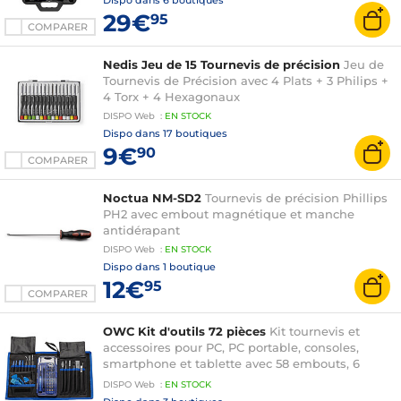
Dispo dans
6 boutiques
29€
95
COMPARER
Nedis Jeu de 15 Tournevis de précision
Jeu de
Tournevis de Précision avec 4 Plats + 3 Philips +
4 Torx + 4 Hexagonaux
DISPO
Web
:
EN
STOCK
Dispo dans
17 boutiques
9€
90
COMPARER
Noctua NM-SD2
Tournevis de précision Phillips
PH2 avec embout magnétique et manche
antidérapant
DISPO
Web
:
EN
STOCK
Dispo dans
1 boutique
12€
95
COMPARER
OWC Kit d'outils 72 pièces
Kit tournevis et
accessoires pour PC, PC portable, consoles,
smartphone et tablette avec 58 embouts, 6
embouts tourne-écrous, outils d'ouverture,
DISPO
Web
:
EN
STOCK
ventouse pour écran, médiator et cutter