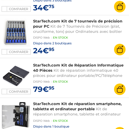
Dispo dans
3 boutiques
34€
75
COMPARER
StarTech.com Kit de 7 tournevis de précision
pour PC
Kit de 7 Tournevis de Précision (plat,
cruciforme, torx) pour Ordinateurs avec boîtier
DISPO
Web
:
EN
STOCK
Dispo dans
2 boutiques
24€
95
COMPARER
StarTech.com Kit de Réparation Informatique
40 Pièces
Kit de réparation informatique 40
pièces pour ordinateur portable/PC/Téléphone
DISPO
Web
:
EN
STOCK
79€
95
COMPARER
StarTech.com Kit de réparation smartphone,
tablette et ordinateur portable
Kit de
réparation smartphone, tablette et ordinateur
portable avec boîtier de rangement
DISPO
Web
:
EN
STOCK
Dispo dans
1 boutique