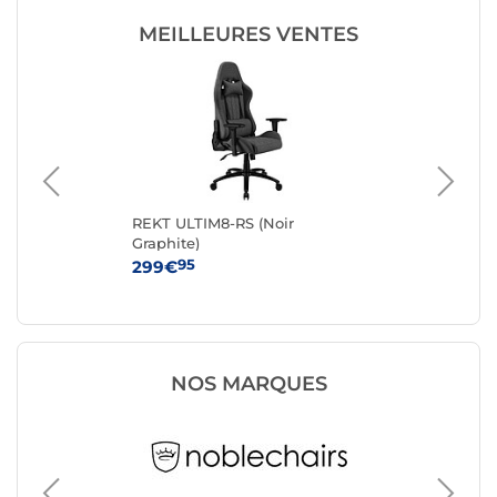
MEILLEURES VENTES
REKT ULTIM8-RS (Noir
No
Graphite)
(an
95
299€
42
NOS MARQUES
Fauteui