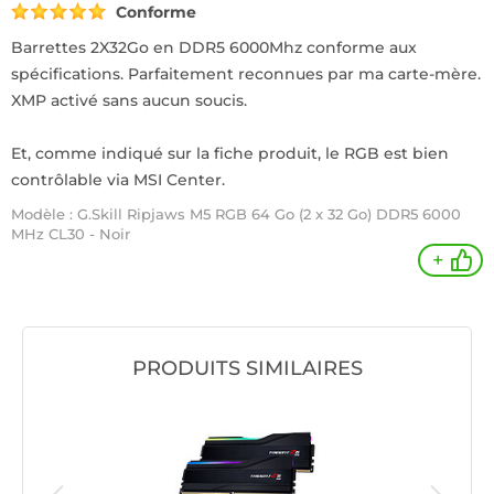
Conforme
Barrettes 2X32Go en DDR5 6000Mhz conforme aux
spécifications. Parfaitement reconnues par ma carte-mère.
XMP activé sans aucun soucis.
Et, comme indiqué sur la fiche produit, le RGB est bien
contrôlable via MSI Center.
Modèle : G.Skill Ripjaws M5 RGB 64 Go (2 x 32 Go) DDR5 6000
MHz CL30 - Noir
+
PRODUITS SIMILAIRES