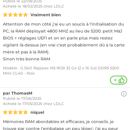
Publié le 22/08/2025
Acheté
le 18/02/2025 chez LDLC
Vraiment bien
Attention de mon côté j'ai eu un soucis à l'initialisation du
PC, la RAM déployait 4800 MHZ au lieu de 5200. petit MàJ
BIOS + réglages UEFI et on en parle plus mais restez
vigilant là-dessus (en vrai c'est probablement dû à la carte
mère et pas à la RAM).
Sinon très bonne RAM
Modèle : G.Skill Ripjaws M5 RGB 32 Go (2 x 16 Go) DDR5 5200
MHz CL40 - Noir
+
par ThomasM
Publié le 17/06/2025
Acheté
le 17/05/2025 chez LDLC
niquel
Mémoires RAM abordables et efficaces, je conseils. je
trouve par contre l'embalage un peu léger;, j'ai eu peur