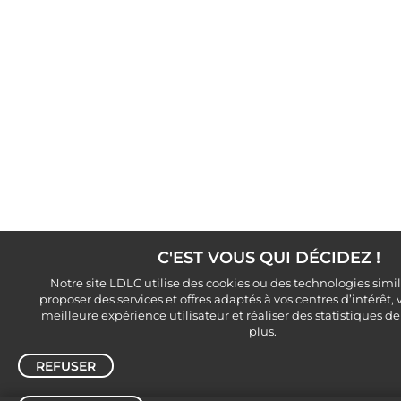
C'EST VOUS QUI DÉCIDEZ !
Notre site LDLC utilise des cookies ou des technologies simi
proposer des services et offres adaptés à vos centres d’intérêt,
meilleure expérience utilisateur et réaliser des statistiques de 
plus.
REFUSER