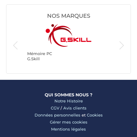
NOS MARQUES
Mémoire
Kingsto
Mémoire PC
G.Skill
QUI SOMMES NOUS ?
Notre Histoire
CGV
/
Avis clients
Données personnelles
et
Cookies
Gérer mes cookies
Mentions légales