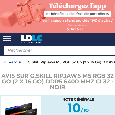
FERMER
Retour
G.Skill Ripjaws M5 RGB 32 Go (2 x 16 Go) DDR5
AVIS SUR G.SKILL RIPJAWS M5 RGB 32
GO (2 X 16 GO) DDR5 6400 MHZ CL32 -
NOIR
NOTE GÉNÉRALE
10
/10