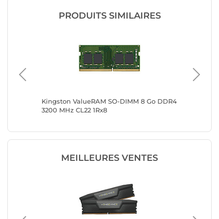
PRODUITS SIMILAIRES
200 MHz
Kingston ValueRAM SO-DIMM 8 Go DDR4
Kingsto
3200 MHz CL22 1Rx8
DDR4 32
MEILLEURES VENTES