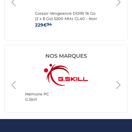
2x
Corsair Vengeance DDR5 16 Go
Kin
(2 x 8 Go) 5200 MHz CL40 - Noir
8 
94
229€
25
NOS MARQUES
Mémoir
Kingsto
Mémoire PC
G.Skill