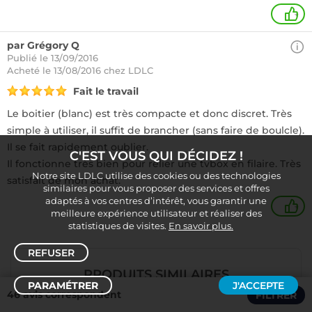
+
par Grégory Q
Publié le 13/09/2016
Acheté
le 13/08/2016 chez LDLC
Fait le travail
Le boitier (blanc) est très compacte et donc discret. Très
simple à utiliser, il suffit de brancher (sans faire de boulcle).
Il se fait rapidement oublier.
C'EST VOUS QUI DÉCIDEZ !
Il fonctionne très bien pour relier une tvbox en filaire. Très
Notre site LDLC utilise des cookies ou des technologies
satisfait de mon achat.
similaires pour vous proposer des services et offres
adaptés à vos centres d’intérêt, vous garantir une
+
meilleure expérience utilisateur et réaliser des
statistiques de visites.
En savoir plus.
REFUSER
PRODUITS SIMILAIRES
PARAMÉTRER
J'ACCEPTE
46 avis correspondent
FILTRER
Trier /
Filtrer