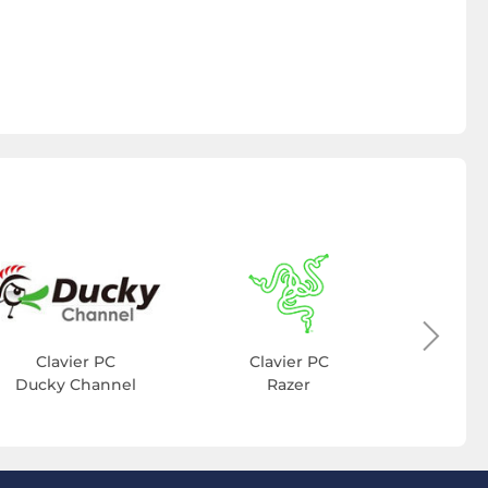
Cla
C
Clavier PC
Clavier PC
Ducky Channel
Razer