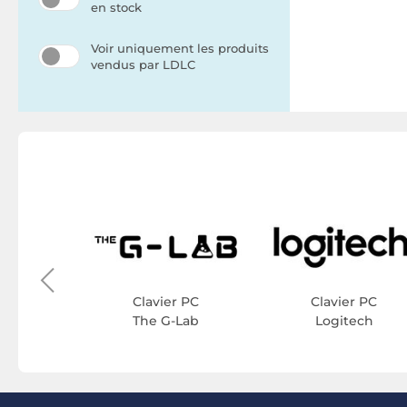
en stock
Voir uniquement les produits
vendus par LDLC
r PC
ys
Clavier PC
Clavier PC
The G-Lab
Logitech