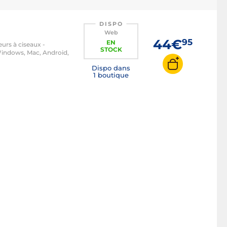
Clavier RGB
Clavier rétroéclairé
DISPO
Web
Clavier pavé numérique
44€
95
EN
teurs à ciseaux -
STOCK
Clavier optique
indows, Mac, Android,
Clavier compact
Dispo dans
1 boutique
Clavier AZERTY
Clavier QWERTY
Clavier BÉPO
Clavier magnétique / HE
Clavier filaire