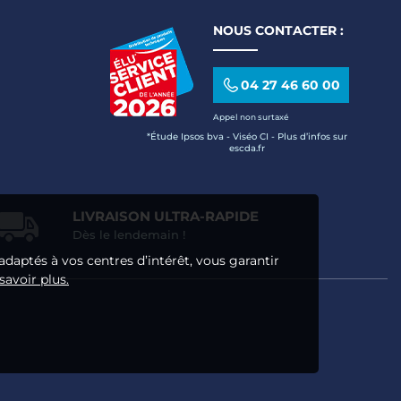
NOUS CONTACTER :
04 27 46 60 00
Appel non surtaxé
*Étude Ipsos bva - Viséo CI - Plus d’infos sur
escda.fr
LIVRAISON ULTRA-RAPIDE
Dès le lendemain !
adaptés à vos centres d’intérêt, vous garantir
savoir plus.