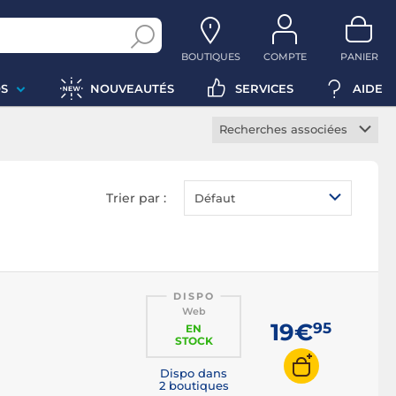
BOUTIQUES
COMPTE
PANIER
S
NOUVEAUTÉS
SERVICES
AIDE
Recherches associées
Clavier sans fil
Clavier mécanique
Trier par :
Défaut
Clavier à membranes
Clavier méca-membrane
Clavier TKL
Clavier chiclet
DISPO
Web
Clavier multimédia
19€
95
EN
STOCK
Clavier bureautique
Dispo dans
Clavier ergonomique
2 boutiques