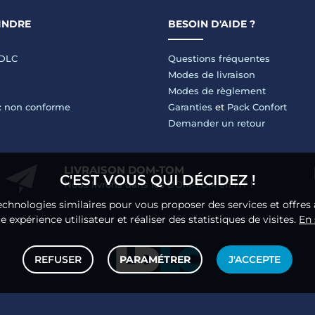
INDRE
BESOIN D'AIDE ?
LDLC
Questions fréquentes
Modes de livraison
Modes de règlement
 : non conforme
Garanties
et
Pack Confort
Demander un retour
LIVRAISON DOM-TOM
C'EST VOUS QUI DÉCIDEZ !
Nous livrons dans les DOM-TOM en HT !
echnologies similaires pour vous proposer des services et offres 
 expérience utilisateur et réaliser des statistiques de visites.
En 
REFUSER
PARAMÉTRER
J'ACCEPTE