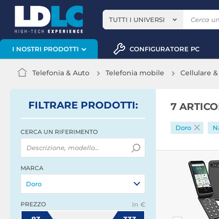
TUTTI I UNIVERSI
CONFIGURATORE PC
I NOSTRI PRODOTTI
Telefonia & Auto
Telefonia mobile
Cellulare 
FILTRARE
PRODOTTI
:
7 ARTIC
Doro
N
CERCA UN RIFERIMENTO
MARCA
Doro
PREZZO
In €