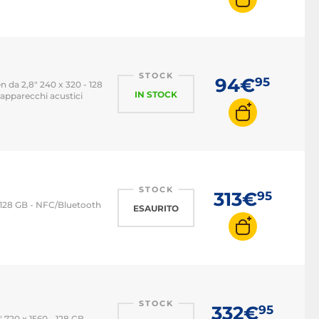
STOCK
94€
95
 da 2,8" 240 x 320 - 128
IN STOCK
 apparecchi acustici
STOCK
313€
95
 128 GB - NFC/Bluetooth
ESAURITO
STOCK
332€
95
720 x 1560 - 128 GB -