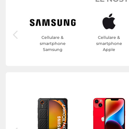
re &
hone
one
Cellulare &
Cellulare &
smartphone
smartphone
Samsung
Apple
 micro-
oro