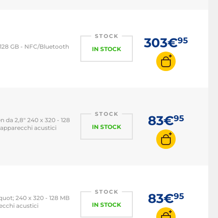
STOCK
303€
95
 128 GB - NFC/Bluetooth
IN STOCK
STOCK
83€
95
 da 2,8" 240 x 320 - 128
IN STOCK
 apparecchi acustici
STOCK
83€
95
quot; 240 x 320 - 128 MB
IN STOCK
ecchi acustici