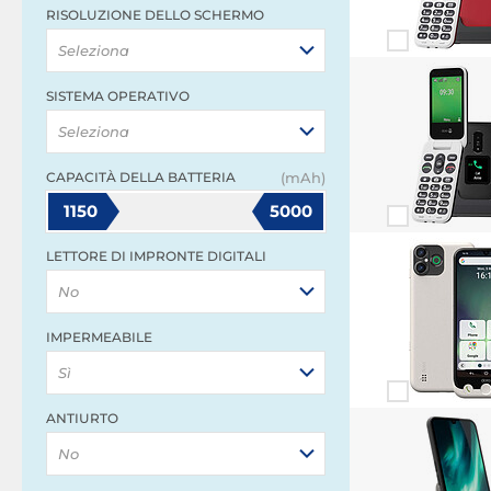
RISOLUZIONE DELLO SCHERMO
Seleziona
SISTEMA OPERATIVO
Seleziona
CAPACITÀ DELLA BATTERIA
(mAh)
1150
5000
LETTORE DI IMPRONTE DIGITALI
No
IMPERMEABILE
Sì
ANTIURTO
No