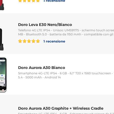
1 recensione
Doro Leva E30 Nero/Bianco
Telefono 4G LTE IP54 - Unisoc UMS9117S - schermo touch screen
MB - Bluetooth 5.0 - batteria da 1150 mAh - compatibile con gli
1 recensione
Doro Aurora A30 Bianco
Smartphone 4G-LTE IP54 - 6 GB - 6,1" 720 x 1560 touchscreen -
5.4 - 5000 mAh - Android 14
Doro Aurora A30 Graphite + Wireless Cradle
Smartphone 4G-LTE IP54 - 6 GB - Schermo touch screen da 6,1" 