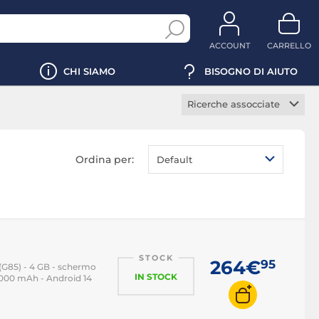
ACCOUNT
CARRELLO
CHI SIAMO
BISOGNO DI AIUTO
Ricerche assocciate
Smartphone 5G
Smartphone gaming
Ordina per:
Default
Smartphone
pieghevole
iPhone
iPhone 14
iPhone 15
STOCK
264€
95
(G85) - 4 GB - schermo
iPhone 16
IN STOCK
3000 mAh - Android 14
iPhone 17
iPhone Air