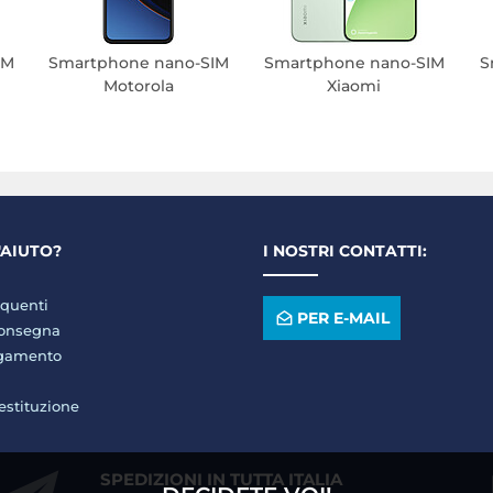
IM
Smartphone nano-SIM
Smartphone nano-SIM
S
Motorola
Xiaomi
'AIUTO?
I NOSTRI CONTATTI:
quenti
PER E-MAIL
consegna
agamento
restituzione
SPEDIZIONI IN TUTTA ITALIA