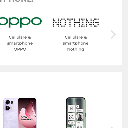
Cel
sma
H
Cellulare &
Cellulare &
smartphone
smartphone
OPPO
Nothing
Smartpho
H