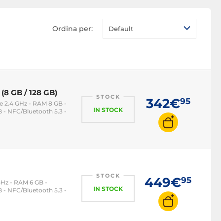
Ordina per:
Default
(8 GB / 128 GB)
STOCK
342€
95
e 2.4 GHz - RAM 8 GB -
IN STOCK
 - NFC/Bluetooth 5.3 -
STOCK
449€
95
GHz - RAM 6 GB -
IN STOCK
 - NFC/Bluetooth 5.3 -