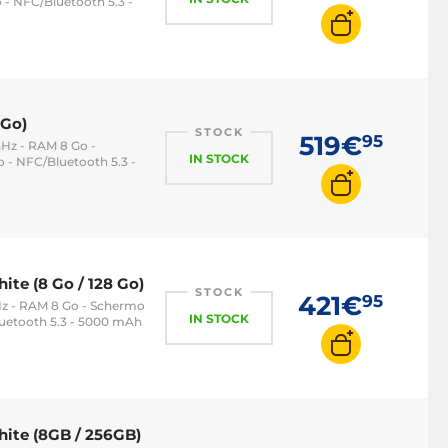
 - NFC/Bluetooth 5.3 -
 Go)
STOCK
519€
95
GHz - RAM 8 Go -
IN STOCK
 - NFC/Bluetooth 5.3 -
te (8 Go / 128 Go)
STOCK
421€
95
Hz - RAM 8 Go - Schermo
IN STOCK
luetooth 5.3 - 5000 mAh
hite (8GB / 256GB)