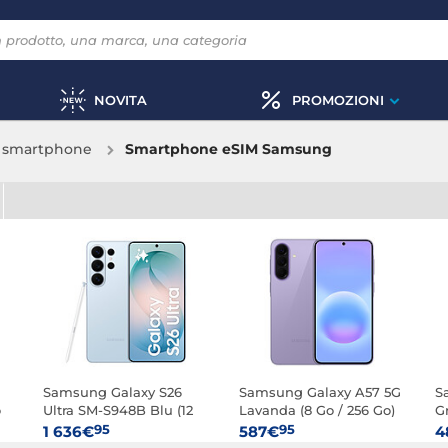
NOVITA
PROMOZIONI
& smartphone
Smartphone eSIM Samsung
Samsung Galaxy S26
Samsung Galaxy A57 5G
S
o
Ultra SM-S948B Blu (12
Lavanda (8 Go / 256 Go)
G
GB / 512 GB)
95
95
1 636€
587€
4