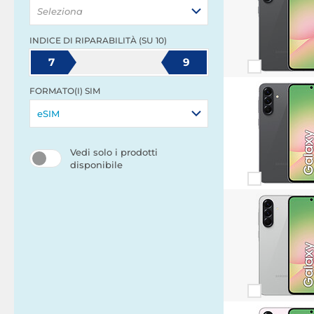
Seleziona
INDICE DI RIPARABILITÀ (SU 10)
7
9
FORMATO(I) SIM
eSIM
Vedi solo i prodotti
disponibile