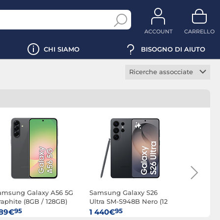
ACCOUNT
CARRELLO
CHI SIAMO
BISOGNO DI AIUTO
Ricerche assocciate
Smartphone 5G
Smartphone gaming
Smartphone
pieghevole
iPhone
iPhone 14
iPhone 15
iPhone 16
amsung Galaxy A56 5G
Samsung Galaxy S26
Samsung G
raphite (8GB / 128GB)
Ultra SM-S948B Nero (12
Enterprise
iPhone 17
GB / 256 GB)
Graphite (
95
95
95
89€
1 440€
421€
iPhone Air