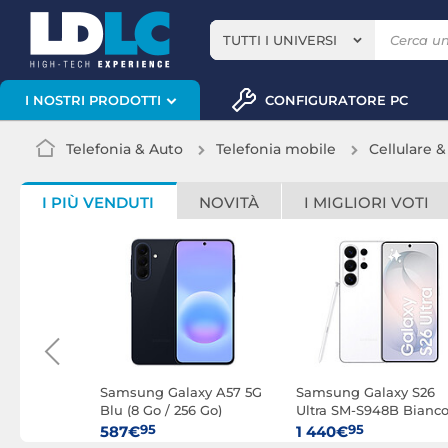
TUTTI I UNIVERSI
CONFIGURATORE PC
I NOSTRI PRODOTTI
Telefonia & Auto
Telefonia mobile
Cellulare 
I PIÙ VENDUTI
NOVITÀ
I MIGLIORI VOTI
xy Z Fold
Samsung Galaxy A57 5G
Samsung Galaxy S26
Go / 512
Blu (8 Go / 256 Go)
Ultra SM-S948B Bianc
(12 GB / 256 GB)
95
95
587€
1 440€