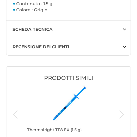
Contenuto : 1.5 g
Colore : Grigio
SCHEDA TECNICA
RECENSIONE DEI CLIENTI
PRODOTTI SIMILI
eaner x6
Thermalright TF8 EX (1.5 g)
Thermalr