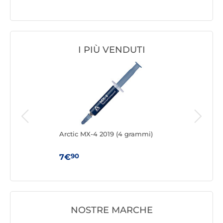
I PIÙ VENDUTI
 8
Arctic MX-4 2019 (4 grammi)
Arct
Clea
90
7€
10
NOSTRE MARCHE