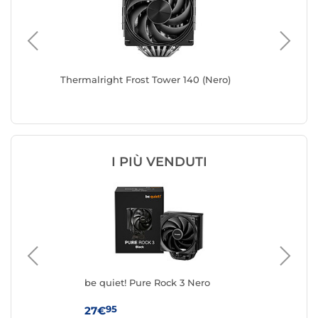
c
Thermalright Frost Tower 140 (Nero)
Thermal
Bianco
I PIÙ VENDUTI
0
be quiet! Pure Rock 3 Nero
be 
95
27€
39