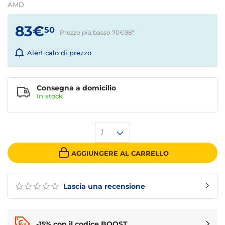
AMD
83€
50
Prezzo più basso 70€98
*
Alert calo di prezzo
Consegna a domicilio
In stock
1
AGGIUNGERE AL CARRELLO
Lascia una recensione
-15% con il codice BOOST