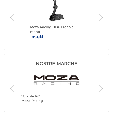
g
Moza Racing HBP Freno a
Fa
mano
(5
95
105€
64
NOSTRE MARCHE
Volante
Simagic
Volante PC
Moza Racing