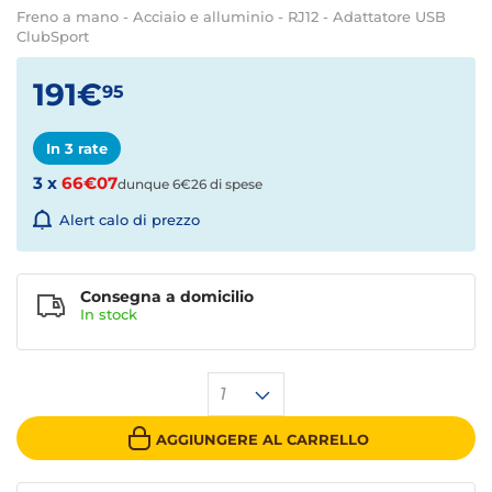
Freno a mano - Acciaio e alluminio - RJ12 - Adattatore USB
ClubSport
191€
95
In 3 rate
3 x
66€07
dunque 6€26 di spese
Alert calo di prezzo
Consegna a domicilio
In stock
1
AGGIUNGERE AL CARRELLO