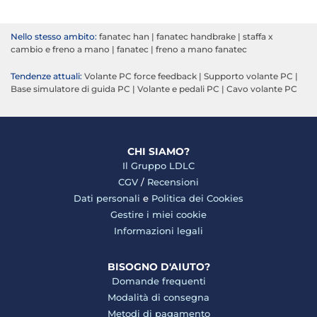
Nello stesso ambito:
fanatec han
|
fanatec handbrake
|
staffa x
cambio e freno a mano
|
fanatec
|
freno a mano fanatec
Tendenze attuali:
Volante PC force feedback
|
Supporto volante PC
|
Base simulatore di guida PC
|
Volante e pedali PC
|
Cavo volante PC
CHI SIAMO?
Il Gruppo LDLC
CGV
/
Recensioni
Dati personali
e
Politica dei Cookies
Gestire i miei cookie
Informazioni legali
BISOGNO D'AIUTO?
Domande frequenti
Modalità di consegna
Metodi di pagamento